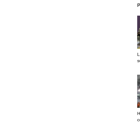
P
L
s
H
c