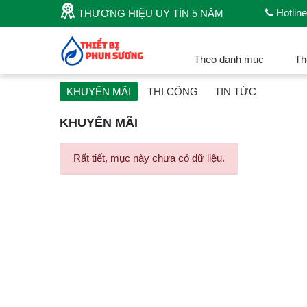
Hotline
THƯƠNG HIỆU UY TÍN 5 NĂM
Theo danh mục
Th
KHUYẾN MÃI
THI CÔNG
TIN TỨC
KHUYẾN MÃI
Rất tiết, mục này chưa có dữ liệu.