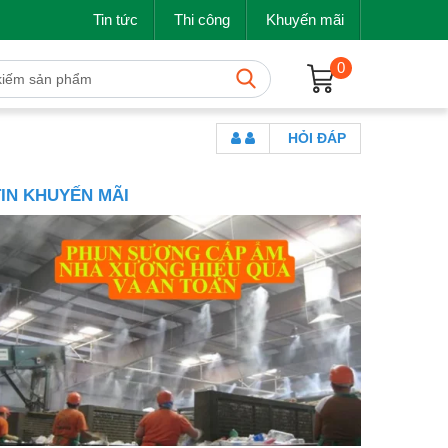
Tin tức
Thi công
Khuyến mãi
0
HỎI ĐÁP
TIN KHUYẾN MÃI