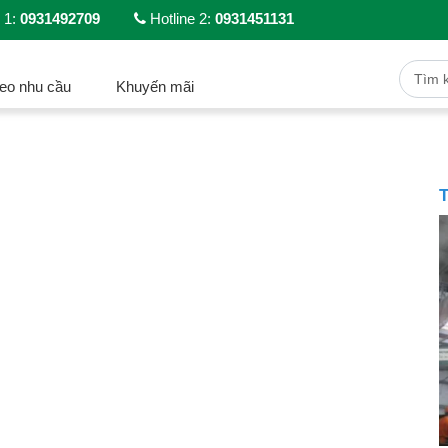
 1:
0931492709
Hotline 2:
0931451131
eo nhu cầu
Khuyến mãi