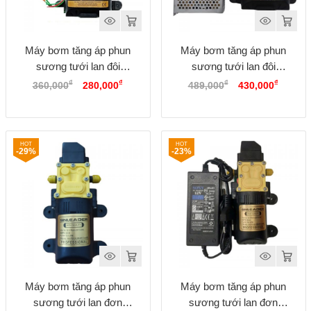
Máy bơm tăng áp phun
Máy bơm tăng áp phun
sương tưới lan đôi
sương tưới lan đôi
Giá
Giá
Giá
Giá
SINLEADER 12V
SINLEADER 12V kèm
₫
₫
₫
₫
360,000
280,000
489,000
430,000
gốc
hiện
gốc
hiện
nguồn 12V10A
là:
tại
là:
tại
360,000₫.
là:
489,000₫.
là:
280,000₫.
430,00
-29%
-23%
Máy bơm tăng áp phun
Máy bơm tăng áp phun
sương tưới lan đơn
sương tưới lan đơn