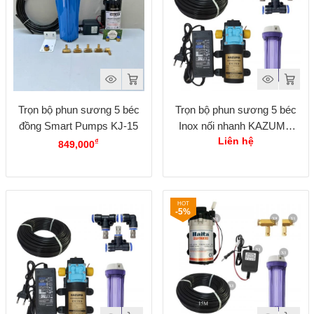
Trọn bộ phun sương 5 béc
Trọn bộ phun sương 5 béc
đồng Smart Pumps KJ-15
Inox nối nhanh KAZUMA
KZ-3100
Liên hệ
₫
849,000
-5%