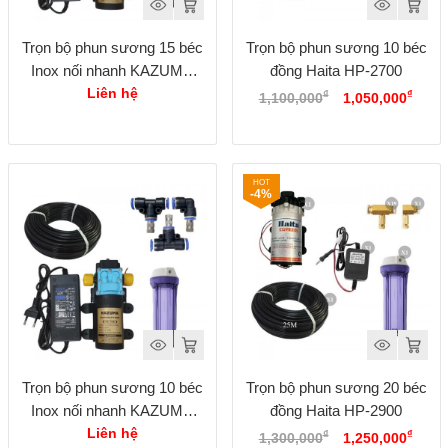
Trọn bộ phun sương 15 béc
Trọn bộ phun sương 10 béc
Inox nối nhanh KAZUMA
đồng Haita HP-2700
Giá
Giá
KZ-3100
Liên hệ
₫
₫
1,100,000
1,050,000
gốc
hiện
là:
tại
1,100,000₫.
là:
1,050
-4%
Trọn bộ phun sương 10 béc
Trọn bộ phun sương 20 béc
Inox nối nhanh KAZUMA
đồng Haita HP-2900
Giá
Giá
KZ-3100
Liên hệ
₫
₫
1,300,000
1,250,000