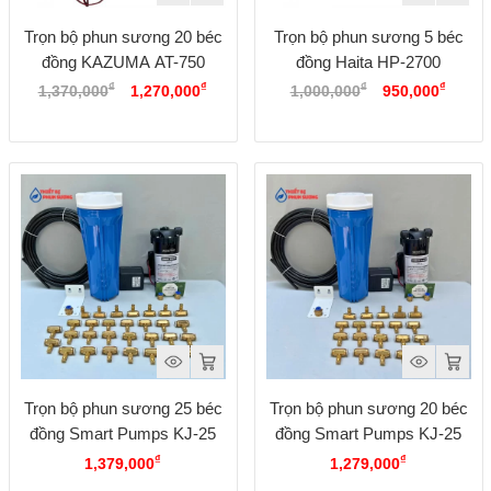
Trọn bộ phun sương 20 béc
Trọn bộ phun sương 5 béc
đồng KAZUMA AT-750
đồng Haita HP-2700
Giá
Giá
Giá
Giá
₫
₫
₫
₫
1,370,000
1,270,000
1,000,000
950,000
gốc
hiện
gốc
hiện
là:
tại
là:
tại
1,370,000₫.
là:
1,000,000₫.
là:
1,270,000₫.
950,0
Trọn bộ phun sương 25 béc
Trọn bộ phun sương 20 béc
đồng Smart Pumps KJ-25
đồng Smart Pumps KJ-25
₫
₫
1,379,000
1,279,000