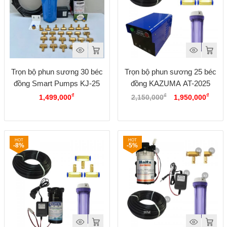
Trọn bộ phun sương 30 béc
Trọn bộ phun sương 25 béc
đồng Smart Pumps KJ-25
đồng KAZUMA AT-2025
Giá
Giá
₫
₫
₫
1,499,000
2,150,000
1,950,000
gốc
hiện
là:
tại
2,150,000₫.
là:
1,950
-8%
-5%