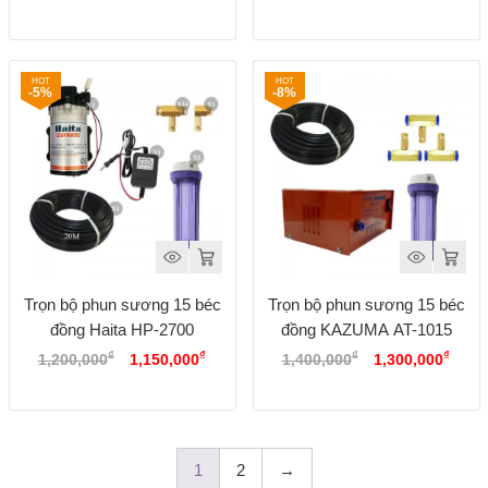
gốc
hiện
là:
tại
1,300,000₫.
là:
1,250
-5%
-8%
Trọn bộ phun sương 15 béc
Trọn bộ phun sương 15 béc
đồng Haita HP-2700
đồng KAZUMA AT-1015
Giá
Giá
Giá
Giá
₫
₫
₫
₫
1,200,000
1,150,000
1,400,000
1,300,000
gốc
hiện
gốc
hiện
là:
tại
là:
tại
1,200,000₫.
là:
1,400,000₫.
là:
1,150,000₫.
1,300
1
2
→