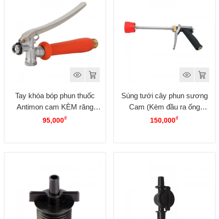
Tay khóa bóp phun thuốc
Súng tưới cây phun sương
Antimon cam KÈM răng
Cam (Kèm đầu ra ống
đồng ra ống 8mm
10mm)
₫
₫
95,000
150,000