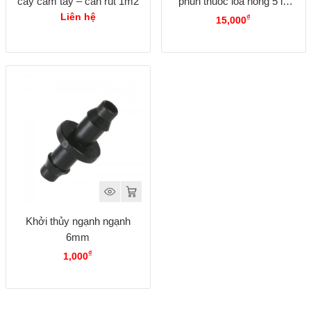
cây cầm tay – cần rút 1m2
phun thuốc loa hồng 5 lổ
phun
Liên hệ
₫
15,000
Khởi thủy ngạnh ngạnh
6mm
₫
1,000