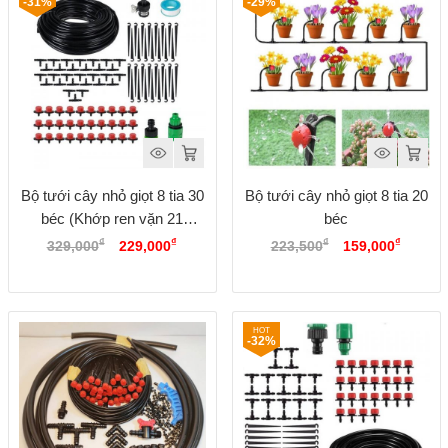
-31%
-29%
Bộ tưới cây nhỏ giọt 8 tia 30
Bộ tưới cây nhỏ giọt 8 tia 20
béc (Khớp ren vặn 21
béc
Giá
Giá
Giá
Giá
27mm)
₫
₫
₫
₫
329,000
229,000
223,500
159,000
gốc
hiện
gốc
hiện
là:
tại
là:
tại
329,000₫.
là:
223,500₫.
là:
229,000₫.
159,00
-32%