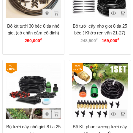
Bộ kít tưới 30 béc 8 tia nhỏ
Bộ tưới cây nhỏ giọt 8 tia 25
giọt (có chân cắm cố định)
béc ( Khớp ren vặn 21-27)
Giá
Giá
₫
₫
₫
290,000
248,500
169,000
gốc
hiện
là:
tại
248,500₫.
là:
169,00
-30%
-22%
Bộ tưới cây nhỏ giọt 8 tia 25
Bộ Kít phun sương tưới cây