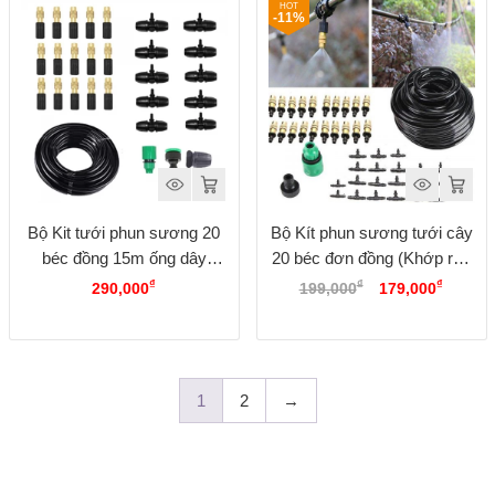
-11%
Bộ Kit tưới phun sương 20
Bộ Kít phun sương tưới cây
béc đồng 15m ống dây
20 béc đơn đồng (Khớp ren
Giá
Giá
10mm
vặn 21 27mm)
₫
₫
₫
290,000
199,000
179,000
gốc
hiện
là:
tại
199,000₫.
là:
179,00
1
2
→