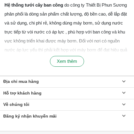
Hệ thống tưới cây ban công
do công ty Thiết Bị Phun Sương
phân phối là dòng sản phẩm chất lượng, độ bền cao, dễ lắp đặt
và sử dụng, chi phí rẻ, không dùng máy bơm, sử dụng nước
trực tiếp từ vòi nước có áp lực , phù hợp với ban công và khu
vực không triển khai được máy bơm. Đối với nơi có nguồn
nước áp lực yếu thì phải kết hợp với máy bơm để đạt hiệu quả
tưới cao nhất.
Xem thêm
So với việc tưới cây thông thường, phương pháp tưới sử dụng
hệ thống tưới cây ban công sẽ giúp tiết kiện thời gian, sức lao
Địa chỉ mua hàng
động và thông qua đó bạn sẽ có nhiều thời gian để chăm sóc
Hỗ trợ khách hàng
vườn cây thân yêu của mình như làm cỏ, bắt sâu, bón phân…
Về chúng tôi
Tùy thuộc vào loại cây trồng, diên tích, khu vực triển khai,
Đăng ký nhận khuyến mãi
nguồn nước, tài chính mà lựa chọn bộ sản phẩm phù hợp với
ban công nhà bạn. Chúng tôi có sẵn hệ thống tưới cây ban công