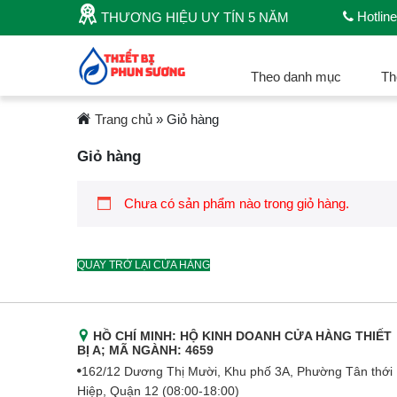
Hotline
THƯƠNG HIỆU UY TÍN 5 NĂM
Theo danh mục
Th
Trang chủ
»
Giỏ hàng
Giỏ hàng
Chưa có sản phẩm nào trong giỏ hàng.
QUAY TRỞ LẠI CỬA HÀNG
HỒ CHÍ MINH: HỘ KINH DOANH CỬA HÀNG THIẾT
BỊ A; MÃ NGÀNH: 4659
162/12 Dương Thị Mười, Khu phố 3A, Phường Tân thới
Hiệp, Quận 12 (08:00-18:00)