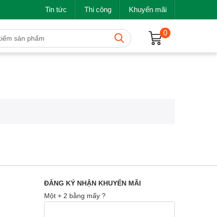
Tin tức
Thi công
Khuyến mãi
0
ĐĂNG KÝ NHẬN KHUYẾN MÃI
Một + 2 bằng mấy ?