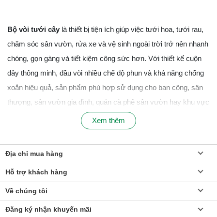
Bộ vòi tưới cây
là thiết bị tiện ích giúp việc tưới hoa, tưới rau,
chăm sóc sân vườn, rửa xe và vệ sinh ngoài trời trở nên nhanh
chóng, gọn gàng và tiết kiệm công sức hơn. Với thiết kế cuộn
dây thông minh, đầu vòi nhiều chế độ phun và khả năng chống
xoắn hiệu quả, sản phẩm phù hợp sử dụng cho ban công, sân
thượng, sân vườn gia đình, quán cà phê sân vườn hay khu vực
ngoài trời cần tưới tiêu thường xuyên.
Xem thêm
Uu điểm nổi bật của bộ vòi tưới cây
Thiết kế cuộn dây gọn gàng
Địa chỉ mua hàng
Các dòng bộ vòi tưới cây hiện đại được trang bị rulo cuộn dây
Hỗ trợ khách hàng
hoặc hộp chứa dây giúp thu gọn nhanh sau khi sử dụng, hạn
Về chúng tôi
chế dây vướng víu và giúp không gian luôn sạch gọn.
Đăng ký nhận khuyến mãi
Chống xoắn, chống gập hiệu quả