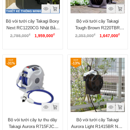
Bộ vòi tưới cây Takagi Boxy
Bộ vòi tưới cây Takagi
Next RC1220CG Nhật Bản,
Tough Brown R220TBR
Giá
Giá
Giá
Giá
dây dài 20M
Nhật Bản, dài 20M
₫
₫
₫
₫
2,798,000
1,959,000
2,353,000
1,647,000
gốc
hiện
gốc
hiện
là:
tại
là:
tại
2,798,000₫.
là:
2,353,000₫.
là:
1,959,000₫.
1,647
-31%
-13%
Bộ vòi tưới cây tự thu dây
Bộ vòi tưới cây Takagi
Takagi Aurora R715FJC2
Aurora Light R1415BR Nhật