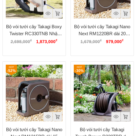
Bộ vòi tưới cây Takagi Boxy
Bộ vòi tưới cây Takagi Nano
Twister RC330TNB Nhật
Next RM1220BR dài 20
Giá
Giá
Giá
Giá
Bản, 30 mét
mét, 4 chế độ phun
₫
₫
₫
₫
2,698,000
1,873,000
1,679,000
979,000
gốc
hiện
gốc
hiện
là:
tại
là:
tại
2,698,000₫.
là:
1,679,000₫.
là:
1,873,000₫.
979,0
-52%
-30%
Bộ vòi tưới cây Takagi Nano
Bộ vòi tưới cây Takagi