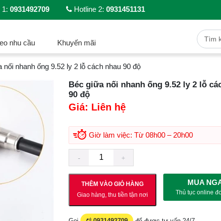
 1:
0931492709
Hotline 2:
0931451131
eo nhu cầu
Khuyến mãi
 nối nhanh ống 9.52 ly 2 lỗ cách nhau 90 độ
Béc giữa nối nhanh ống 9.52 ly 2 lỗ c
90 độ
Giá:
Liên hệ
Giờ làm việc: Từ 08h00 – 20h00
MUA NG
THÊM VÀO GIỎ HÀNG
Thủ tục online đ
Giao hàng, thu tiền tận nơi
Gọi
0931492709
để được tư vấn 24/7