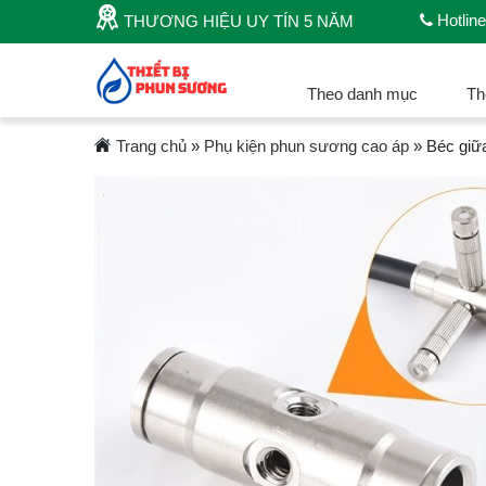
Hotline
THƯƠNG HIỆU UY TÍN 5 NĂM
Theo danh mục
Th
Trang chủ
»
Phụ kiện phun sương cao áp
»
Béc giữa