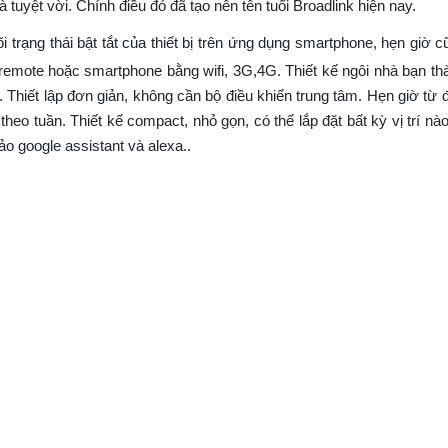
 tuyệt vời. Chính điều đó đã tạo nên tên tuổi Broadlink hiện nay.
 trạng thái bật tắt của thiết bị trên ứng dụng smartphone, hẹn giờ 
ua remote hoặc smartphone bằng wifi, 3G,4G. Thiết kế ngôi nhà bạn th
. Thiết lập đơn giản, không cần bộ điều khiển trung tâm. Hẹn giờ từ 
c theo tuần. Thiết kế compact, nhỏ gọn, có thể lắp đặt bất kỳ vị trí nà
ảo google assistant và alexa..