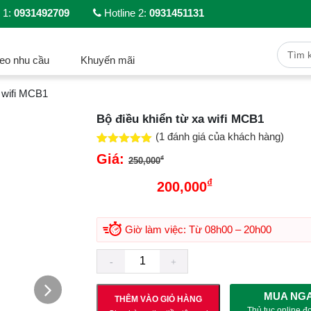
 1:
0931492709
Hotline 2:
0931451131
eo nhu cầu
Khuyến mãi
a wifi MCB1
Bộ điều khiển từ xa wifi MCB1
(
1
đánh giá của khách hàng)
5.00
1
trên 5
Giá:
Giá gốc là:
₫
250,000
dựa trên
đánh giá
₫
250,000₫.
200,000
Giá hiện tại là:
200,000₫.
Giờ làm việc: Từ 08h00 – 20h00
MUA NG
THÊM VÀO GIỎ HÀNG
Thủ tục online đ