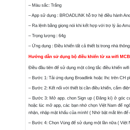
– Màu sắc: Trắng
– App sử dụng : BROADLINK hỗ trợ hệ điều hành And
– Ra lệnh bằng giọng nói khi kết hợp với trợ lý ảo A
– Trọng lượng : 64g
– Ứng dụng : Điều khiển tất cả thiết bị trong nhà thô
Hướng dẫn sử dụng bộ điều khiển từ xa wifi MC
Điều đầu tiên để sử dụng một công tắc điều khiển wifi
– Bước 1: Tải ứng dụng Broadlink hoặc Ihc trên CH p
– Bước 2: Kết nối với thiết bị cần điều khiển, cắm điệ
– Bước 3: Mở app. chon Sign up ( Đăng kí) ở góc cuối
hoặc lúc mở app, các bạn nhớ chọn Việt Nam để ngôn
nhận, nhập mật khẩu của mình! ( Nhớ bật mắt lên để co
– Bước 4: Chọn Vùng để sử dụng một lần nữa ( Việt 