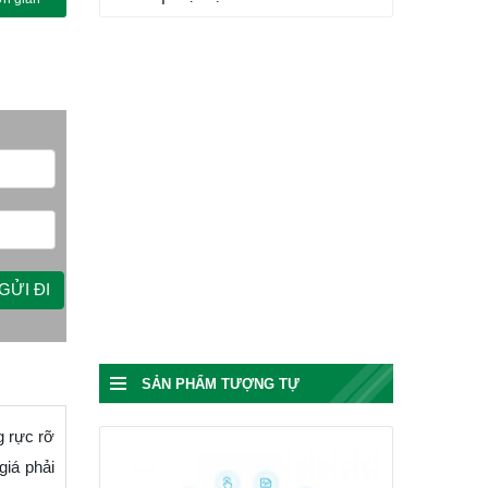
SẢN PHẨM TƯỢNG TỰ
g rực rỡ
giá phải