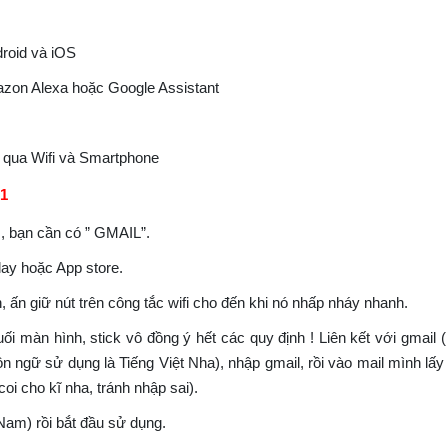
roid và iOS
mazon Alexa hoặc Google Assistant
ng qua Wifi và Smartphone
B1
 , bạn cần có ” GMAIL”.
lay hoặc App store.
n, ấn giữ nút trên công tắc wifi cho đến khi nó nhấp nháy nhanh.
 màn hình, stick vô đồng ý hết các quy định ! Liên kết với gmail (
 ngữ sử dụng là Tiếng Việt Nha), nhập gmail, rồi vào mail mình lấ
i cho kĩ nha, tránh nhập sai).
Nam) rồi bắt đầu sử dụng.