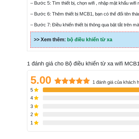
– Bước 5: Tìm thiết bị, chọn wifi , nhập mật khẩu wifi 
– Bước 6: Thêm thiết bị MCB1, bạn có thể đổi tên thàn
– Bước 7: Điều khiển thiết bị thông qua bật tắt trên m
>> Xem thêm:
bộ điều khiển từ xa
1 đánh giá cho
Bộ điều khiển từ xa wifi MCB
5.00
1
đánh giá của khách 
5
5.00
1
trên 5
dựa trên
4
đánh giá
3
2
1