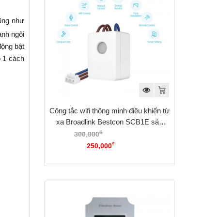
cũng như
ành ngôi
động bật
o 1 cách
Công tắc wifi thông minh điều khiển từ
xa Broadlink Bestcon SCB1E sản
phẩm chính hãng bảo hành 12 tháng
₫
300,000
Giá gốc là:
₫
300,000₫.
250,000
Giá hiện tại là:
250,000₫.