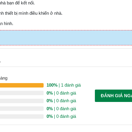
nhà bạn để kết nối.
h thiết bị mình điều khiển ở nhà.
àn hình.
1
hàng
100%
| 1 đánh giá
0%
| 0 đánh giá
ĐÁNH GIÁ NG
0%
| 0 đánh giá
0%
| 0 đánh giá
0%
| 0 đánh giá