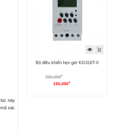
Bộ điều khiển hẹn giờ KG316T-II
₫
200,000
Giá gốc là:
₫
200,000₫.
150,000
Giá hiện tại là:
150,000₫.
 lúc này
y mã xác