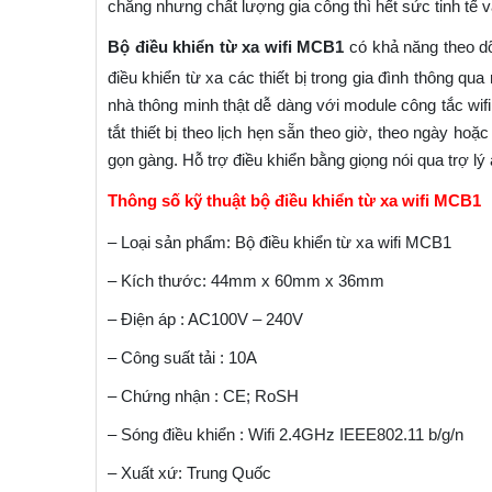
chăng nhưng chất lượng gia công thì hết sức tinh tế và
Bộ điều khiển từ xa wifi MCB1
có khả năng theo dõi
điều khiển từ xa các thiết bị trong gia đình thông q
nhà thông minh thật dễ dàng với module công tắc wifi
tắt thiết bị theo lịch hẹn sẵn theo giờ, theo ngày hoặ
gọn gàng. Hỗ trợ điều khiển bằng giọng nói qua trợ lý 
Thông số kỹ thuật bộ điều khiển từ xa wifi MCB1
– Loại sản phẩm: Bộ điều khiển từ xa wifi MCB1
– Kích thước: 44mm x 60mm x 36mm
– Điện áp : AC100V – 240V
– Công suất tải : 10A
– Chứng nhận : CE; RoSH
– Sóng điều khiển : Wifi 2.4GHz IEEE802.11 b/g/n
– Xuất xứ: Trung Quốc