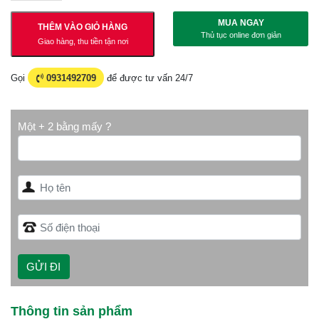
MUA NGAY
THÊM VÀO GIỎ HÀNG
Thủ tục online đơn giản
Giao hàng, thu tiền tận nơi
Gọi
0931492709
để được tư vấn 24/7
Một + 2 bằng mấy ?
Thông tin sản phẩm