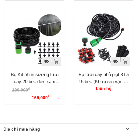
hiện tại là: 229,000₫.
Bộ Kít phun sương tưới
Bộ tưới cây nhỏ giọt 8 tia
cây 20 béc đơn xám
15 béc (Khớp ren vặn 21
(Khớp ren vặn 21 27mm)
27mm)
Liên hệ
₫
189,000
Giá gốc là:
₫
189,000₫.
169,000
Giá
hiện tại là: 169,000₫.
Địa chỉ mua hàng