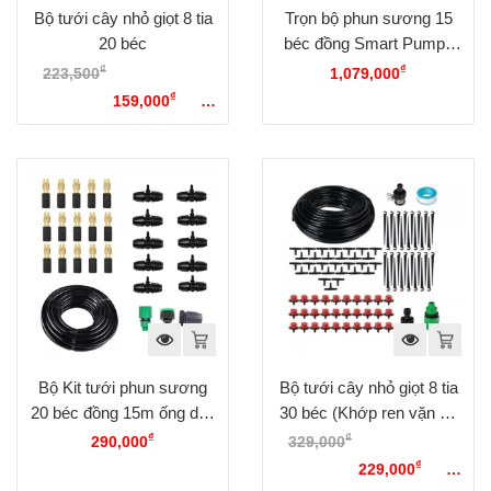
Bộ tưới cây nhỏ giọt 8 tia
Trọn bộ phun sương 15
20 béc
béc đồng Smart Pumps
KJ-15
₫
₫
223,500
Giá gốc là:
1,079,000
₫
223,500₫.
159,000
Giá
hiện tại là: 159,000₫.
Bộ Kit tưới phun sương
Bộ tưới cây nhỏ giọt 8 tia
20 béc đồng 15m ống dây
30 béc (Khớp ren vặn 21
10mm
27mm)
₫
₫
290,000
329,000
Giá gốc là:
₫
329,000₫.
229,000
Giá