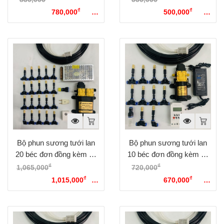
₫
₫
830,000₫.
780,000
Giá
550,000₫.
500,000
Giá
hiện tại là: 780,000₫.
hiện tại là: 500,000₫.
Bộ phun sương tưới lan
Bộ phun sương tưới lan
20 béc đơn đồng kèm bộ
10 béc đơn đồng kèm bộ
điều khiển từ xa bằng wifi
hẹn giờ tự động
₫
₫
1,065,000
Giá gốc là:
720,000
Giá gốc là:
₫
₫
1,065,000₫.
1,015,000
Giá
720,000₫.
670,000
Giá
hiện tại là: 1,015,000₫.
hiện tại là: 670,000₫.