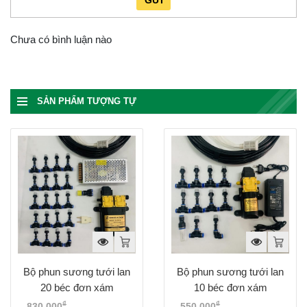
GỬI
Chưa có bình luận nào
SẢN PHẨM TƯỢNG TỰ
Bộ phun sương tưới lan
Bộ phun sương tưới lan
20 béc đơn xám
10 béc đơn xám
₫
₫
830,000
Giá gốc là:
550,000
Giá gốc là: