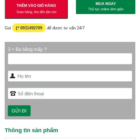
MUA NGAY
THÊM VÀO GIỎ HÀNG
Thủ tục online đơn giản
Giao hàng, thu tiền tận nơi
Gọi
0931492709
để được tư vấn 24/7
3 + Ba bằng mấy ?
Thông tin sản phẩm