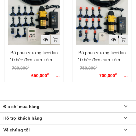
Bộ phun sương tưới lan
Bộ phun sương tưới lan
10 béc đơn xám kèm bộ
10 béc đơn cam kèm bộ
hẹn giờ tự động
điều khiển từ xa bằng wifi
₫
₫
700,000
Giá gốc là:
750,000
Giá gốc là:
₫
₫
700,000₫.
650,000
Giá
750,000₫.
700,000
Giá
hiện tại là: 650,000₫.
hiện tại là: 700,000₫.
Địa chỉ mua hàng
Hỗ trợ khách hàng
Về chúng tôi