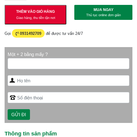
MUA NGAY
THÊM VÀO GIỎ HÀNG
Thủ tục online đơn giản
Giao hàng, thu tiền tận nơi
Gọi
0931492709
để được tư vấn 24/7
Một + 2 bằng mấy ?
Thông tin sản phẩm