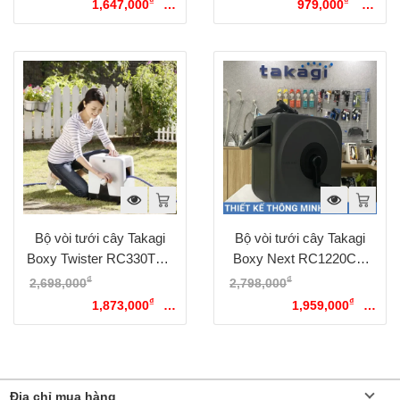
₫
₫
2,353,000₫.
1,647,000
Giá
1,679,000₫.
979,000
Giá
hiện tại là: 1,647,000₫.
hiện tại là: 979,000₫.
Bộ vòi tưới cây Takagi
Bộ vòi tưới cây Takagi
Boxy Twister RC330TNB
Boxy Next RC1220CG
Nhật Bản, 30 mét
Nhật Bản, dây dài 20M
₫
₫
2,698,000
Giá gốc là:
2,798,000
Giá gốc là:
₫
₫
2,698,000₫.
1,873,000
Giá
2,798,000₫.
1,959,000
Giá
hiện tại là: 1,873,000₫.
hiện tại là: 1,959,000₫.
Địa chỉ mua hàng