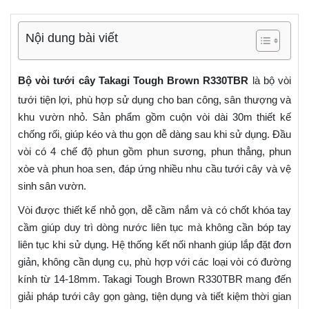
Nội dung bài viết
Bộ vòi tưới cây Takagi Tough Brown R330TBR
là bộ vòi
tưới tiện lợi, phù hợp sử dụng cho ban công, sân thượng và
khu vườn nhỏ. Sản phẩm gồm cuộn vòi dài 30m thiết kế
chống rối, giúp kéo và thu gọn dễ dàng sau khi sử dụng. Đầu
vòi có 4 chế độ phun gồm phun sương, phun thẳng, phun
xòe và phun hoa sen, đáp ứng nhiều nhu cầu tưới cây và vệ
sinh sân vườn.
Vòi được thiết kế nhỏ gọn, dễ cầm nắm và có chốt khóa tay
cầm giúp duy trì dòng nước liên tục mà không cần bóp tay
liên tục khi sử dụng. Hệ thống kết nối nhanh giúp lắp đặt đơn
giản, không cần dụng cụ, phù hợp với các loại vòi có đường
kính từ 14-18mm. Takagi Tough Brown R330TBR mang đến
giải pháp tưới cây gọn gàng, tiện dụng và tiết kiệm thời gian