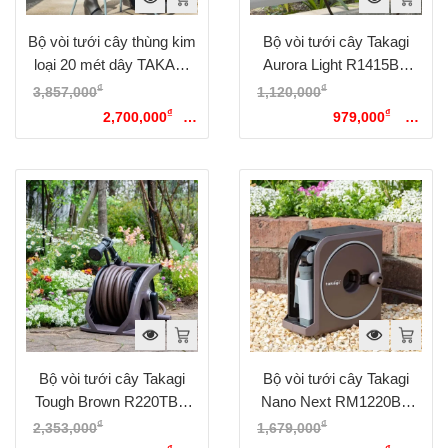
Bộ vòi tưới cây thùng kim
Bộ vòi tưới cây Takagi
loại 20 mét dây TAKAGI
Aurora Light R1415BR
RFC320GY
Nhật Bản, 15 mét
₫
₫
3,857,000
Giá gốc là:
1,120,000
Giá gốc là:
₫
₫
3,857,000₫.
2,700,000
Giá
1,120,000₫.
979,000
Giá
hiện tại là: 2,700,000₫.
hiện tại là: 979,000₫.
Bộ vòi tưới cây Takagi
Bộ vòi tưới cây Takagi
Tough Brown R220TBR
Nano Next RM1220BR
Nhật Bản, dài 20M
dài 20 mét, 4 chế độ phun
₫
₫
2,353,000
Giá gốc là:
1,679,000
Giá gốc là: