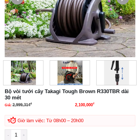
Bộ vòi tưới cây Takagi Tough Brown R330TBR dài
30 mét
₫
₫
2,999,314
2,100,000
Giá:
Giá gốc là: 2,999,314₫.
Giá hiện tại là:
2,100,000₫.
Giờ làm việc: Từ 08h00 – 20h00