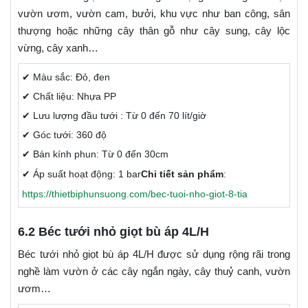
vườn ươm, vườn cam, bưởi, khu vực như ban công, sân
thượng hoặc những cây thân gỗ như cây sung, cây lộc
vừng, cây xanh…
✔ Màu sắc: Đỏ, đen
✔ Chất liệu: Nhựa PP
✔ Lưu lượng đầu tưới : Từ 0 đến 70 lít/giờ
✔ Góc tưới: 360 độ
✔ Bán kính phun: Từ 0 đến 30cm
✔ Áp suất hoạt động: 1 bar
Chi tiết sản phẩm
:
https://thietbiphunsuong.com/bec-tuoi-nho-giot-8-tia
6.2 Béc tưới nhỏ giọt bù áp 4L/H
Béc tưới nhỏ giọt bù áp 4L/H được sử dụng rộng rãi trong
nghề làm vườn ở các cây ngắn ngày, cây thuỷ canh, vườn
ươm…