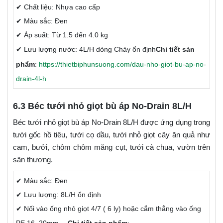
✔ Chất liệu: Nhựa cao cấp
✔ Màu sắc: Đen
✔ Áp suất: Từ 1.5 đến 4.0 kg
✔ Lưu lượng nước: 4L/H dòng Chảy ổn định
Chi tiết sản
phẩm
:
https://thietbiphunsuong.com/dau-nho-giot-bu-ap-no-
drain-4l-h
6.3 Béc tưới nhỏ giọt bù áp No-Drain 8L/H
Béc tưới nhỏ giọt bù áp No-Drain 8L/H được ứng dụng trong
tưới gốc hồ tiêu, tưới cọ dầu, tưới nhỏ giọt cây ăn quả như
cam, bưởi, chôm chôm măng cụt, tưới cà chua, vườn trên
sân thượng.
✔ Màu sắc: Đen
✔ Lưu lượng: 8L/H ổn định
✔ Nối vào ống nhỏ giọt 4/7 ( 6 ly) hoặc cắm thẳng vào ống
PE 16, 20mm….
Chi tiết sản phẩm
: