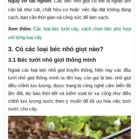
Nguy cơ tắc nghẽn
: Các béc nhỏ giọt có thể bị nghẹt bởi
cặn bã như cát, chất hữu cơ hoặc việc lắp đặt không đúng
cách, bạn cần thời gian và công sức để làm sạch.
Xem thêm
:
Các loại béc tưới cây, cách chọn béc phù hợp
với từng loại cây
3. Có các loại béc nhỏ giọt nào?
3.1 Béc tưới nhỏ giọt thông minh
Ngoài các loại béc nhỏ giọt truyền thống, hiện nay các đầu
tưới nhỏ giọt thông minh ra đời hay còn gọi là béc nhỏ giọt
điều chỉnh lưu lượng, được trang bị công nghệ cảm biến độ
ẩm đất, dự báo thời tiết và kiểm soát từ xa cũng như điều
chỉnh lưu lượng nước theo ý muốn để tối ưu hóa việc tưới
nước cho cây.