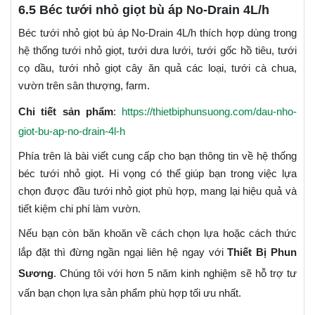
6.5 Béc tưới nhỏ giọt bù áp No-Drain 4L/h
Béc tưới nhỏ giọt bù áp No-Drain 4L/h thích hợp dùng trong
hệ thống tưới nhỏ giọt, tưới dưa lưới, tưới gốc hồ tiêu, tưới
cọ dầu, tưới nhỏ giọt cây ăn quả các loại, tưới cà chua,
vườn trên sân thượng, farm.
Chi tiết sản phẩm
:
https://thietbiphunsuong.com/dau-nho-
giot-bu-ap-no-drain-4l-h
Phía trên là bài viết cung cấp cho bạn thông tin về hệ thống
béc tưới nhỏ giọt. Hi vọng có thể giúp bạn trong việc lựa
chọn được đầu tưới nhỏ giọt phù hợp, mang lại hiệu quả và
tiết kiệm chi phí làm vườn.
Nếu bạn còn băn khoăn về cách chọn lựa hoặc cách thức
lắp đặt thì đừng ngần ngại liên hệ ngay với
Thiết Bị Phun
Sương
. Chúng tôi với hơn 5 năm kinh nghiệm sẽ hỗ trợ tư
vấn bạn chọn lựa sản phẩm phù hợp tối ưu nhất.