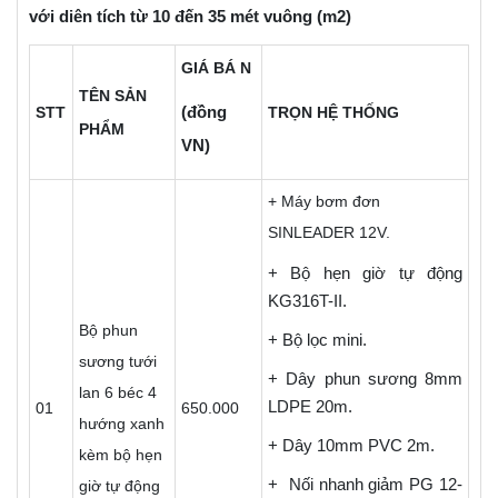
với diên tích từ 10 đến 35 mét vuông (m2)
GIÁ BÁ N
TÊN SẢN
(đồng
STT
TRỌN HỆ THỐNG
PHẨM
VN)
+ Máy bơm đơn
SINLEADER 12V.
+ Bộ hẹn giờ tự động
KG316T-II.
Bộ phun
+ Bộ lọc mini.
sương tưới
+ Dây phun sương 8mm
lan 6 béc 4
LDPE 20m.
01
650.000
hướng xanh
+ Dây 10mm PVC 2m.
kèm bộ hẹn
+ Nối nhanh giảm PG 12-
giờ tự động