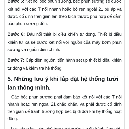
Bước 5:
Kết nối béc phun sương, béc phun sương sẽ được
kết nối với các T nối nhanh hoặc bộ ren ngoài 21 bù áp và
được cố định trên giàn lận theo kích thước phù hợp để đảm
bảo phun sương đều.
Bước 6:
Đấu nối thiết bị điều khiển tự động. Thiết bị điều
khiển từ xa sẽ được kết nối với nguồn của máy bơm phun
sương và nguồn điện chính.
Bước 7:
Cấp điện nguồn, tiến hành set up thiết bị điều khiển
tự động và kiểm tra hệ thống.
5. Những lưu ý khi lắp đặt hệ thống tưới
lan thông minh.
– Các béc phun sương phải đảm bảo kết nối với các T nối
nhanh hoặc ren ngoài 21 chắc chắn, và phải được cố định
trên giàn để tránh trường hợp béc bị di dời khi hệ thống hoạt
động.
– Lựa chọn loại béc phù hợp mới vườn lan để tránh lãng phí.