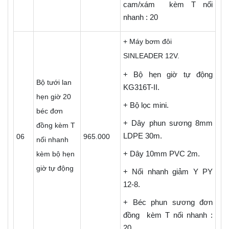
cam/xám kèm T nối
nhanh : 20
+ Máy bơm đôi
SINLEADER 12V.
+ Bộ hẹn giờ tự động
Bộ tưới lan
KG316T-II.
hẹn giờ 20
+ Bộ lọc mini.
béc đơn
+ Dây phun sương 8mm
đồng kèm T
LDPE 30m.
06
965.000
nối nhanh
+ Dây 10mm PVC 2m.
kèm bộ hẹn
giờ tự động
+ Nối nhanh giảm Y PY
12-8.
+ Béc phun sương đơn
đồng kèm T nối nhanh :
20