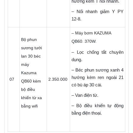
hướng kèm T nối nhanh.
– Nối nhanh giảm Y PY
12-8.
– Máy bơm KAZUMA
Bộ phun
QB60. 370W.
sương tưới
– Lọc chống tắt chuyên
lan 30 béc
dụng.
máy
– Béc phun sương xanh 4
Kazuma
hướng kèm ren ngoài 21
07
2.350.000
QB60 kèm
có bù áp 30 cái.
bộ điều
– Van điện từ.
khiển từ xa
– Bộ điều khiển tự động
bằng wifi
bằng điện thoại.