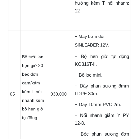
hướng kèm T nối nhanh:
12
+ Máy bơm đôi
SINLEADER 12V.
+ Bộ hẹn giờ tự động
Bộ tưới lan
KG316T-II.
hẹn giờ 20
béc đơn
+ Bộ lọc mini.
cam/xám
+ Dây phun sương 8mm
kèm T nối
LDPE 30m.
05
930.000
nhanh kèm
+ Dây 10mm PVC 2m.
bộ hẹn giờ
+ Nối nhanh giảm Y PY
tự động
12-8.
+ Béc phun sương đơn