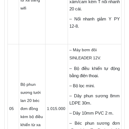
từ xa bằng
xám/cam kèm T nối nhanh
wifi
20 cái.
– Nối nhanh giảm Y PY
12-8.
– Máy bơm đôi
SINLEADER 12V.
– Bộ điều khiển tự động
bằng điện thoại.
Bộ phun
– Bộ lọc mini.
sương tưới
– Dây phun sương 8mm
lan 20 béc
LDPE 30m.
05
đơn đồng
1.015.000
– Dây 10mm PVC 2 m.
kèm bộ điều
– Béc phun sương đơn
khiển từ xa