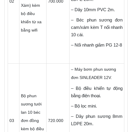
02
700.000
Xám) kèm
– Dây 10mm PVC 2m.
bộ điều
– Béc phun sương đơn
khiển từ xa
cam/xám kèm T nối nhanh
bằng wifi
10 cái.
– Nối nhanh giảm PG 12-8
– Máy bơm phun sương
đơn SINLEADER 12V.
– Bộ điều khiển tự động
bằng điện thoại.
Bộ phun
sương tưới
– Bộ lọc mini.
lan 10 béc
– Dây phun sương 8mm
03
đơn đồng
720.000
LDPE 20m.
kèm bộ điều