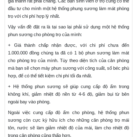
giá thành rất phải chăng. Các bạn sinh viên ở trọ cũng có thể
đầu tư cho mình một hệ thống phung sương làm mát phòng
trọ với chi phí hợp lý nhất.
Vậy vấn đề đặt ra là tại sao lại phải sử dụng một hệ thống
phun sương cho phòng trọ của mình:
+ Giá thành chấp nhận được, với chi phí chưa đến
1.000.000 đồng chúng ta đã có 1 bộ phun sương làm mát
cho phòng trọ của mình. Tùy theo diện tích của căn phòng
mà bạn sẽ chọn máy phun sương với công suất, số béc phù
hợp, để có thể tiết kiệm chi phí tối đa nhất.
+ Hệ thống phun sương sẽ giúp cung cấp độ ẩm trong
không khí, giảm nhiệt độ nền từ 4-6 độ, giảm bụi từ bên
ngoài bay vào phòng.
Ngoài việc cung cấp độ ẩm cho phòng, hệ thống phun
sương còn cực kỳ hữu ích cho những căn phòng trọ mái
tôn, nước sẽ làm giảm nhiệt độ của mái, làm cho nhiệt độ
trong căn phòng cũng thấp hơn.