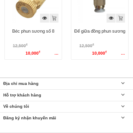
Béc phun sương số 8
Đế giữa đồng phun sương
₫
₫
12,500
Giá gốc là:
12,500
Giá gốc là:
₫
₫
12,500₫.
10,000
Giá hiện
12,500₫.
10,000
Giá hiện
tại là: 10,000₫.
tại là: 10,000₫.
Địa chỉ mua hàng
Hỗ trợ khách hàng
Về chúng tôi
Đăng ký nhận khuyến mãi