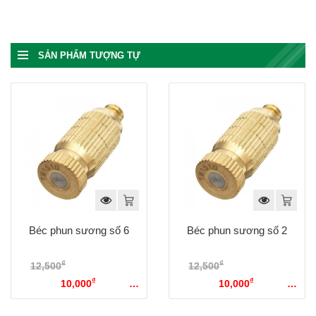
SẢN PHẨM TƯỢNG TỰ
Béc phun sương số 6
Béc phun sương số 2
₫
₫
12,500
Giá gốc là:
12,500
Giá gốc là:
₫
₫
12,500₫.
10,000
Giá hiện
12,500₫.
10,000
Giá hiện
tại là: 10,000₫.
tại là: 10,000₫.