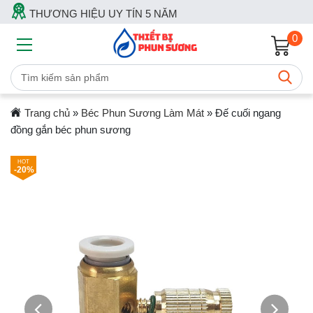
THƯƠNG HIỆU UY TÍN 5 NĂM
0
Trang chủ
»
Béc Phun Sương Làm Mát
»
Đế cuối ngang
đồng gắn béc phun sương
-20%