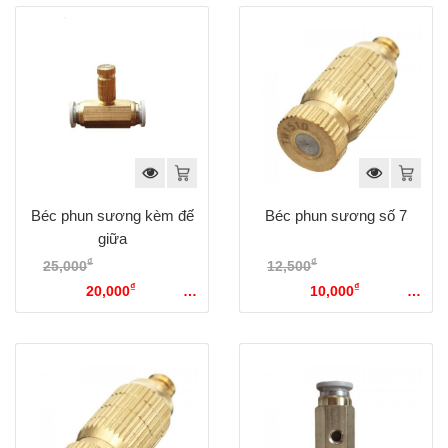
Béc phun sương kèm đế
Béc phun sương số 7
giữa
₫
₫
25,000
Giá gốc là:
12,500
Giá gốc là:
₫
₫
25,000₫.
20,000
Giá hiện
12,500₫.
10,000
Giá hiện
tại là: 20,000₫.
tại là: 10,000₫.