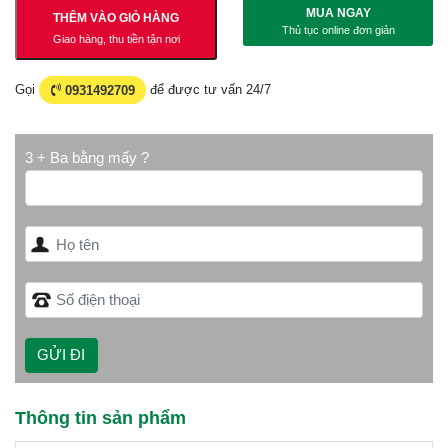
MUA NGAY
THÊM VÀO GIỎ HÀNG
Thủ tục online đơn giản
Giao hàng, thu tiền tận nơi
Gọi
0931492709
để được tư vấn 24/7
3 + Ba bằng mấy ?
Thông tin sản phẩm