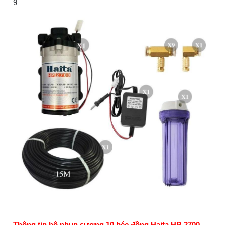
9
Thông tin bộ phun sương 10 béc đồng Haita HP-2700