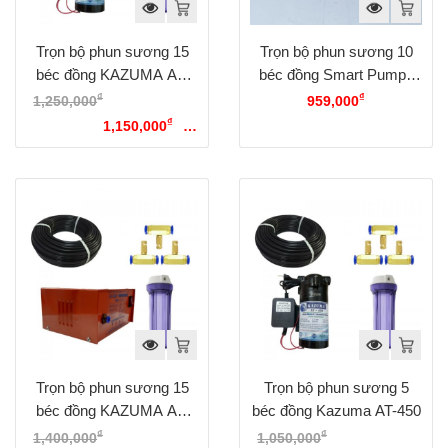
Trọn bộ phun sương 15
Trọn bộ phun sương 10
béc đồng KAZUMA AT-
béc đồng Smart Pumps
450
KJ-15
₫
₫
1,250,000
Giá gốc là:
959,000
₫
1,250,000₫.
1,150,000
Giá
hiện tại là: 1,150,000₫.
Trọn bộ phun sương 15
Trọn bộ phun sương 5
béc đồng KAZUMA AT-
béc đồng Kazuma AT-450
1015
₫
₫
1,400,000
Giá gốc là:
1,050,000
Giá gốc là: