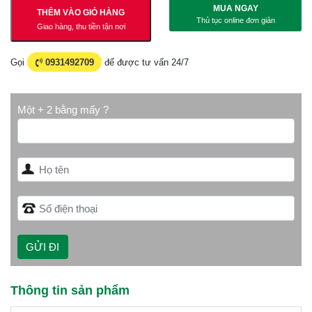
MUA NGAY
THÊM VÀO GIỎ HÀNG
Thủ tục online đơn giản
Giao hàng, thu tiền tận nơi
Gọi
0931492709
để được tư vấn 24/7
Một + 2 bằng mấy ?
Thông tin sản phẩm