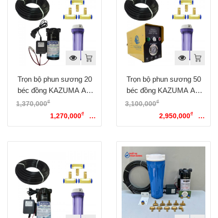
Trọn bộ phun sương 20
Trọn bộ phun sương 50
béc đồng KAZUMA AT-
béc đồng KAZUMA AT-
750
4050
₫
₫
1,370,000
Giá gốc là:
3,100,000
Giá gốc là:
₫
₫
1,370,000₫.
1,270,000
Giá
3,100,000₫.
2,950,000
Giá
hiện tại là: 1,270,000₫.
hiện tại là: 2,950,000₫.