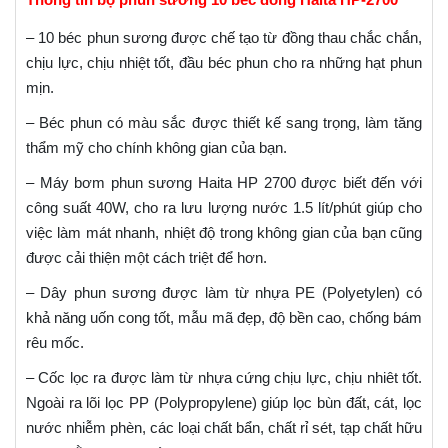
– 10 béc phun sương được chế tạo từ đồng thau chắc chắn,
chịu lực, chịu nhiệt tốt, đầu béc phun cho ra những hạt phun
mịn.
– Béc phun có màu sắc được thiết kế sang trọng, làm tăng
thẩm mỹ cho chính không gian của bạn.
– Máy bơm phun sương Haita HP 2700 được biết đến với
công suất 40W, cho ra lưu lượng nước 1.5 lít/phút giúp cho
việc làm mát nhanh, nhiệt độ trong không gian của bạn cũng
được cải thiện một cách triệt để hơn.
– Dây phun sương được làm từ nhựa PE (Polyetylen) có
khả năng uốn cong tốt, mẫu mã đẹp, độ bền cao, chống bám
rêu mốc.
– Cốc lọc ra được làm từ nhựa cứng chịu lực, chịu nhiêt tốt.
Ngoài ra lõi lọc PP (Polypropylene) giúp lọc bùn đất, cát, lọc
nước nhiễm phèn, các loại chất bẩn, chất rỉ sét, tạp chất hữu