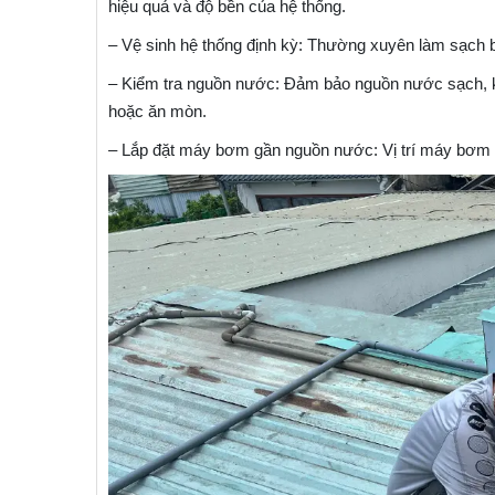
hiệu quả và độ bền của hệ thống.​
– Vệ sinh hệ thống định kỳ: Thường xuyên làm sạch b
– Kiểm tra nguồn nước: Đảm bảo nguồn nước sạch, kh
hoặc ăn mòn. ​
– Lắp đặt máy bơm gần nguồn nước: Vị trí máy bơm n