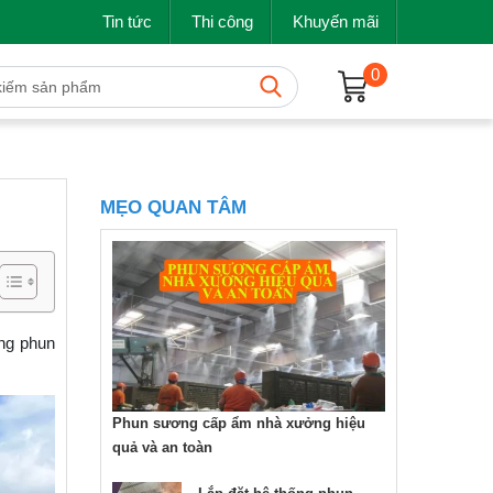
Tin tức
Thi công
Khuyến mãi
0
MẸO QUAN TÂM
ống phun
Phun sương cấp ẩm nhà xưởng hiệu
quả và an toàn