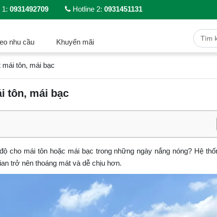
 1:
0931492709
Hotline 2:
0931451131
eo nhu cầu
Khuyến mãi
mái tôn, mái bạc
 tôn, mái bạc
t độ cho mái tôn hoặc mái bạc trong những ngày nắng nóng? Hệ th
ian trở nên thoáng mát và dễ chịu hơn.​