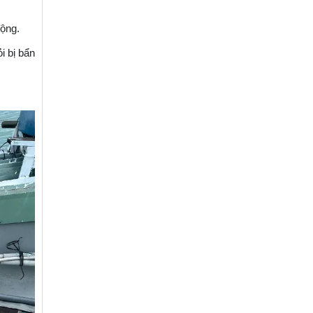
ộng.​
i bị bẩn