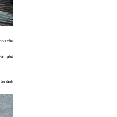
 nhu cầu
nước phù
 ổn định