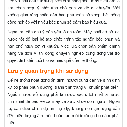
tích và nhu cầu sử dụng. Với cửa hàng nhỏ, máy siêu âm là
lựa chọn hợp lý nhờ tính nhỏ gọn và dễ di chuyển. Với
không gian rộng hoặc cần bao phủ toàn bộ shop, hệ thống
công nghiệp với nhiều béc phun sẽ đảm bảo hiệu quả.
Ngoài ra, cần chú ý đến yếu tố an toàn. Máy phải có bộ lọc
nước tốt để loại bỏ tạp chất, tránh tắc nghẽn béc phun và
hạn chế nguy cơ vi khuẩn. Việc lựa chọn sản phẩm chính
hãng và đơn vị thi công chuyên nghiệp cũng đóng vai trò
quyết định đến tuổi thọ và hiệu quả của hệ thống.
Lưu ý quan trọng khi sử dụng
Để hệ thống hoạt động ổn định, người dùng cần vệ sinh định
kỳ bộ phận phun sương, tránh tình trạng vi khuẩn phát triển.
Nguồn nước sử dụng phải là nước sạch, tốt nhất là nước
tinh khiết để bảo vệ cả máy và sức khỏe con người. Ngoài
ra, cần điều chỉnh độ ẩm hợp lý, không nên lạm dụng dẫn
đến hiện tượng ẩm mốc hoặc tạo môi trường cho nấm phát
triển.