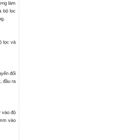
ương làm
 bộ lọc
ng.
ộ lọc và
uyển đổi
, đầu ra
y vào độ
8mm vào