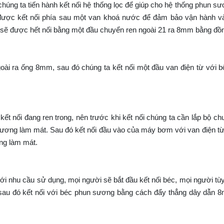
úng ta tiến hành kết nối hệ thống lọc để giúp cho hệ thống phun s
được kết nối phía sau một van khoá nước để đảm bảo vận hành và
a sẽ được hết nối bằng một đầu chuyển ren ngoài 21 ra 8mm bằng đồ
goài ra ống 8mm, sau đó chúng ta kết nối một đầu van điện từ với b
nối đang ren trong, nên trước khi kết nối chúng ta cần lắp bộ ch
ơng làm mát. Sau đó kết nối đầu vào của máy bơm với van điện từ
ng làm mát.
i nhu cầu sử dụng, mọi người sẽ bắt đầu kết nối béc, mọi người tù
 sau đó kết nối với béc phun sương bằng cách đẩy thẳng dây dẫn 