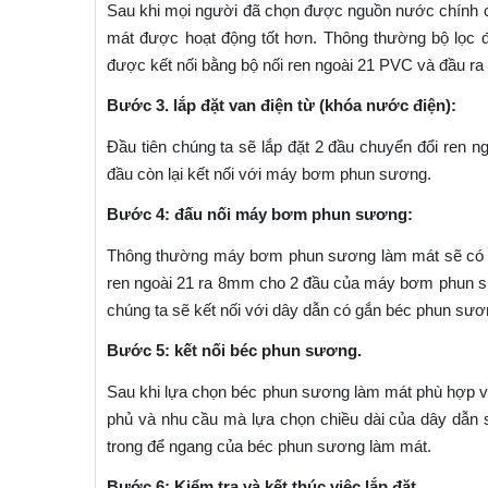
Sau khi mọi người đã chọn được nguồn nước chính ch
mát được hoạt động tốt hơn. Thông thường bộ lọc 
được kết nối bằng bộ nối ren ngoài 21 PVC và đầu r
Bước 3. lắp đặt van điện từ (khóa nước điện):
Đầu tiên chúng ta sẽ lắp đặt 2 đầu chuyển đổi ren n
đầu còn lại kết nối với máy bơm phun sương.
Bước 4: đấu nối máy bơm phun sương:
Thông thường máy bơm phun sương làm mát sẽ có kết 
ren ngoài 21 ra 8mm cho 2 đầu của máy bơm phun sư
chúng ta sẽ kết nối với dây dẫn có gắn béc phun sươ
Bước 5: kết nối béc phun sương.
Sau khi lựa chọn béc phun sương làm mát phù hợp vớ
phủ và nhu cầu mà lựa chọn chiều dài của dây dẫn
trong để ngang của béc phun sương làm mát.
Bước 6: Kiểm tra và kết thúc việc lắp đặt.