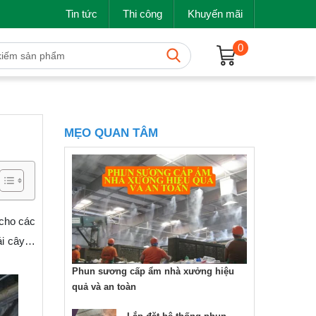
Tin tức
Thi công
Khuyến mãi
0
MẸO QUAN TÂM
 cho các
rái cây…
Phun sương cấp ẩm nhà xưởng hiệu
quả và an toàn