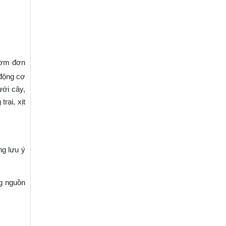
bơm đơn
 động cơ
ưới cây,
rại, xịt
ng lưu ý
g nguồn