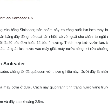
ơm đôi Sinleader 12v
ng của hãng Sinleader, sản phẩm này có công suất lớn hơn máy 
uấn bằng dây đồng, có quạt tản nhiệt, có vỏ ngoài che chắn, tự ngắt
i đa 20 béc đơn hoặc 12 béc 4 hướng. Thích hợp tưới vườn lan, t
àu, tăng áp lực nước vào máy giặt, máy nước nóng, xịt rửa chuồng t
m Sinleader
eader
, chúng tôi đã quá quen với thương hiệu này. Dưới đây là nhữ
à máy bơm ở dưới. Cách này giúp tránh tình trạng nước văng trún
2m và đẩy cao khoảng 2.5m.