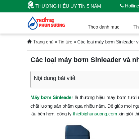
Hotline
THƯƠNG HIỆU UY TÍN 5 NĂM
Theo danh mục
Th
Trang chủ
»
Tin tức
»
Các loại máy bơm Sinleader v
Các loại máy bơm Sinleader và n
Nội dung bài viết
Máy bơm Sinleader
là thương hiệu máy bơm tưới mi
chất lượng sản phẩm qua nhiều năm. Để giúp mọi ng
lâu bền hơn, công ty
thietbiphunsuong.com
xin giới th