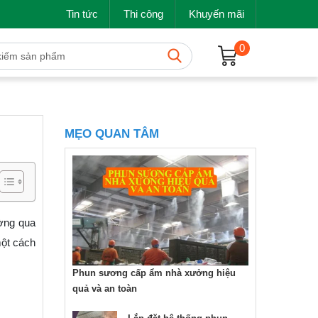
Tin tức
Thi công
Khuyến mãi
0
MẸO QUAN TÂM
ường qua
một cách
Phun sương cấp ẩm nhà xưởng hiệu
quả và an toàn