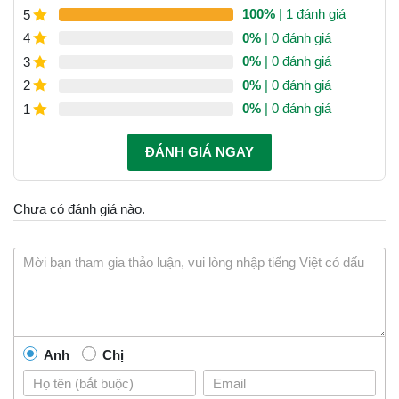
100%
| 1 đánh giá
5
5.00
1
trên 5
dựa trên
0%
| 0 đánh giá
4
đánh giá
0%
| 0 đánh giá
3
0%
| 0 đánh giá
2
0%
| 0 đánh giá
1
ĐÁNH GIÁ NGAY
Chưa có đánh giá nào.
Anh
Chị