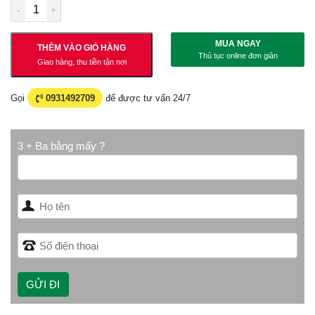
MUA NGAY
THÊM VÀO GIỎ HÀNG
Thủ tục online đơn giản
Giao hàng, thu tiền tận nơi
Gọi
0931492709
để được tư vấn 24/7
3 + Ba bằng mấy ?