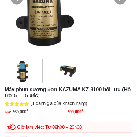
Máy phun sương đơn KAZUMA KZ-3100 hồi lưu (Hỗ
trợ 5 – 15 béc)
(
1
đánh giá của khách hàng)
5.00
1
trên 5
₫
₫
260,000
200,000
Giá:
Giá gốc là: 260,000₫.
Giá hiện tại là: 200,000₫.
dựa trên
đánh giá
Giờ làm việc: Từ 08h00 – 20h00