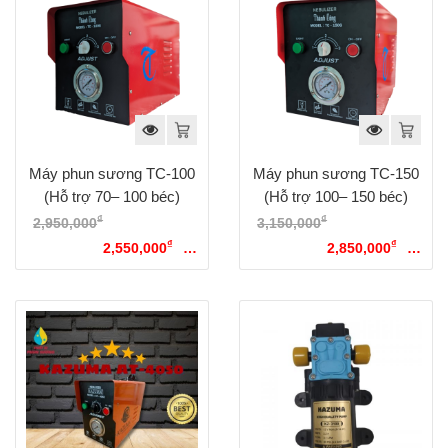
Máy phun sương TC-100
Máy phun sương TC-150
(Hỗ trợ 70– 100 béc)
(Hỗ trợ 100– 150 béc)
₫
₫
2,950,000
Giá gốc là:
3,150,000
Giá gốc là:
₫
₫
2,950,000₫.
2,550,000
Giá
3,150,000₫.
2,850,000
Giá
hiện tại là: 2,550,000₫.
hiện tại là: 2,850,000₫.