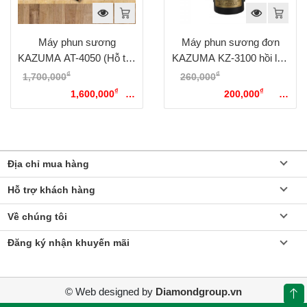
Máy phun sương
Máy phun sương đơn
KAZUMA AT-4050 (Hỗ trợ
KAZUMA KZ-3100 hồi lưu
30 – 50 béc)
(Hỗ trợ 5 – 15 béc)
₫
₫
1,700,000
Giá gốc là:
260,000
Giá gốc là:
₫
₫
1,700,000₫.
1,600,000
Giá
260,000₫.
200,000
Giá
hiện tại là: 1,600,000₫.
hiện tại là: 200,000₫.
Địa chỉ mua hàng
Hỗ trợ khách hàng
Về chúng tôi
Đăng ký nhận khuyến mãi
© Web designed by
Diamondgroup.vn