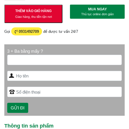
MUA NGAY
THÊM VÀO GIỎ HÀNG
Thủ tục online đơn giản
Giao hàng, thu tiền tận nơi
Gọi
0931492709
để được tư vấn 24/7
3 + Ba bằng mấy ?
Thông tin sản phẩm