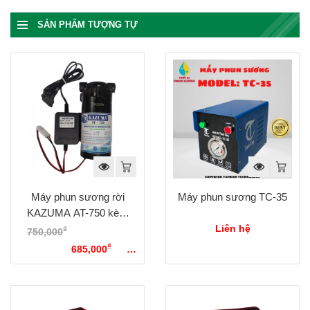
SẢN PHẨM TƯỢNG TỰ
Máy phun sương rời
Máy phun sương TC-35
KAZUMA AT-750 kèm
nguồn 29V (Hỗ trợ 15 –
Liên hệ
₫
750,000
Giá gốc là:
25 béc)
₫
750,000₫.
685,000
Giá
hiện tại là: 685,000₫.