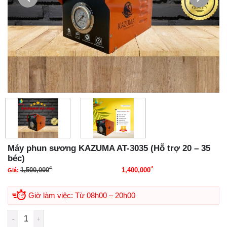
Máy phun sương KAZUMA AT-3035 (Hỗ trợ 20 – 35
béc)
₫
₫
1,500,000
1,400,000
Giá:
Giá gốc là: 1,500,000₫.
Giá hiện tại là:
1,400,000₫.
Giờ làm việc: Từ 08h00 – 20h00