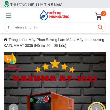
THƯƠNG HIỆU UY TÍN 5 NĂM
0
Trang chủ
»
Máy Phun Sương Làm Mát
»
Máy phun sương
KAZUMA AT-3035 (Hỗ trợ 20 – 35 béc)
-7%