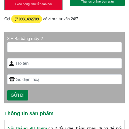
Thủ tục online đơn giản
Giao hàng, thu tiền tận nơi
Gọi
0931492709
để được tư vấn 24/7
3 + Ba bằng mấy ?
Thông tin sản phẩm
Nối thẳng PU 8mm
có 2 đầu đều bằng nhau, dùng để nổi