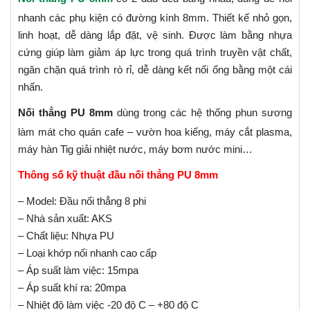
nhanh các phụ kiện có đường kính 8mm. Thiết kế nhỏ gọn,
linh hoạt, dễ dàng lắp đặt, vệ sinh. Được làm bằng nhựa
cứng giúp làm giảm áp lực trong quá trình truyền vật chất,
ngăn chặn quá trình rò rỉ, dễ dàng kết nối ống bằng một cái
nhấn.
Nối thẳng PU 8mm
dùng trong các hệ thống phun sương
làm mát cho quán cafe – vườn hoa kiểng, máy cắt plasma,
máy hàn Tig giải nhiệt nước, máy bơm nước mini…
Thông số kỹ thuật đầu nối thẳng PU 8mm
– Model: Đầu nối thẳng 8 phi
– Nhà sản xuất: AKS
– Chất liệu: Nhựa PU
– Loại khớp nối nhanh cao cấp
– Áp suất làm việc: 15mpa
– Áp suất khí ra: 20mpa
– Nhiệt độ làm việc -20 độ C – +80 độ C