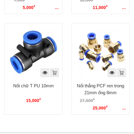
7,500
Giá gốc là:
12,500
Giá gốc là:
₫
₫
7,500₫.
5,000
Giá hiện tại
12,500₫.
11,000
Giá hiện
là: 5,000₫.
tại là: 11,000₫.
Nối chữ T PU 10mm
Nối thẳng PCF ren trong
21mm ống 8mm
₫
₫
15,000
27,500
Giá gốc là:
₫
27,500₫.
25,000
Giá hiện
tại là: 25,000₫.