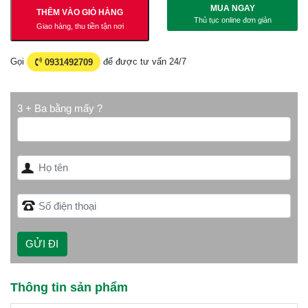
MUA NGAY
THÊM VÀO GIỎ HÀNG
Thủ tục online đơn giản
Giao hàng, thu tiền tận nơi
Gọi
0931492709
để được tư vấn 24/7
3 + Ba bằng mấy ?
Thông tin sản phẩm