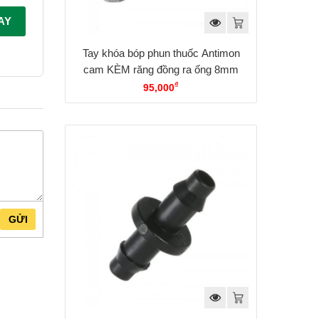
AY
Tay khóa bóp phun thuốc Antimon
cam KÈM răng đồng ra ống 8mm
₫
95,000
GỬI