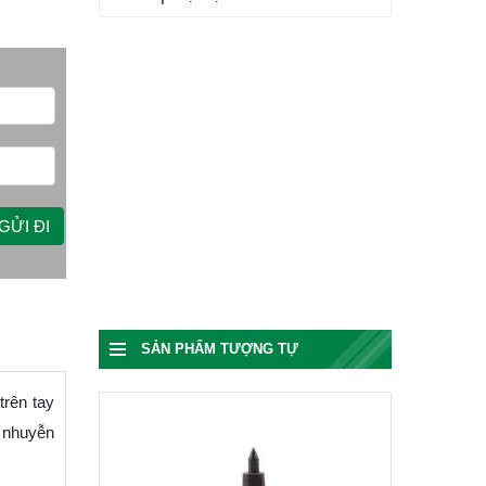
SẢN PHẨM TƯỢNG TỰ
rên tay
g nhuyễn