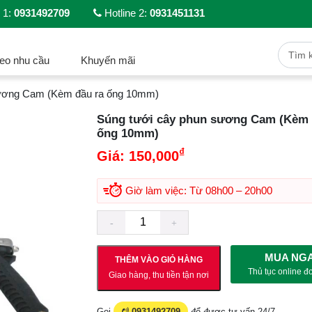
 1:
0931492709
Hotline 2:
0931451131
eo nhu cầu
Khuyến mãi
sương Cam (Kèm đầu ra ống 10mm)
Súng tưới cây phun sương Cam (Kèm 
ống 10mm)
₫
Giá:
150,000
Giờ làm việc: Từ 08h00 – 20h00
MUA NG
THÊM VÀO GIỎ HÀNG
Thủ tục online đ
Giao hàng, thu tiền tận nơi
Gọi
0931492709
để được tư vấn 24/7