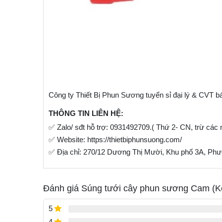
Công ty Thiết Bị Phun Sương tuyển sỉ đại lý & CVT bá
THÔNG TIN LIÊN HỆ:
✅ Zalo/ sđt hỗ trợ: 0931492709.( Thứ 2- CN, trừ các n
✅ Website: https://thietbiphunsuong.com/
✅ Địa chỉ: 270/12 Dương Thị Mười, Khu phố 3A, Phư
Đánh giá Súng tưới cây phun sương Cam (
5
4