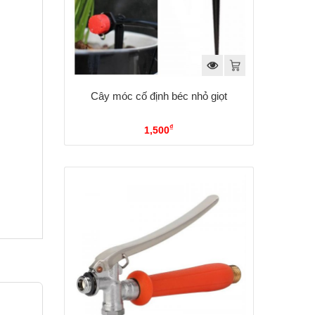
Cây móc cố định béc nhỏ giọt
₫
1,500