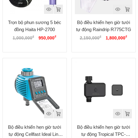
Trọn bộ phun sương 5 béc
Bộ điều khiển hẹn giờ tưới
đồng Haita HP-2700
tự động Raindrip R775CTG
Giá
Giá
Giá
Giá
₫
₫
₫
₫
1,000,000
950,000
2,150,000
1,800,000
gốc
hiện
gốc
hiện
là:
tại
là:
tại
1,000,000₫.
là:
2,150,000₫.
là:
950,000₫.
1,800
Bộ điều khiển hẹn giờ tưới
Bộ điều khiển hẹn giờ tưới
tự động Cellfast Ideal Line
tự động Tropical TPC-