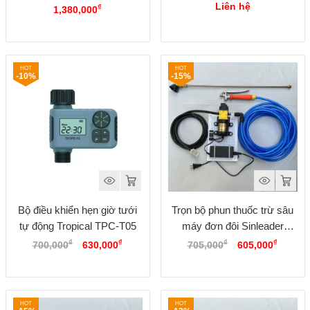
Plus
T10BW Wifi, Bluetooth
Liên hệ
₫
1,380,000
-10%
-15%
Bộ điều khiển hẹn giờ tưới
Trọn bộ phun thuốc trừ sâu
tự động Tropical TPC-T05
máy đơn đôi Sinleader
Giá
Giá
Giá
Giá
Option 3
₫
₫
₫
₫
700,000
630,000
705,000
605,000
gốc
hiện
gốc
hiện
là:
tại
là:
tại
700,000₫.
là:
705,000₫.
là:
630,000₫.
605,00