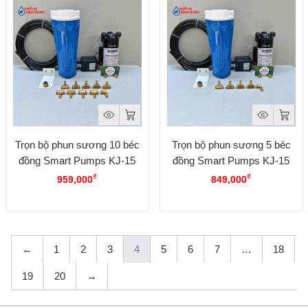
Trọn bộ phun sương 10 béc
Trọn bộ phun sương 5 béc
đồng Smart Pumps KJ-15
đồng Smart Pumps KJ-15
₫
₫
959,000
849,000
←
1
2
3
4
5
6
7
…
18
19
20
→