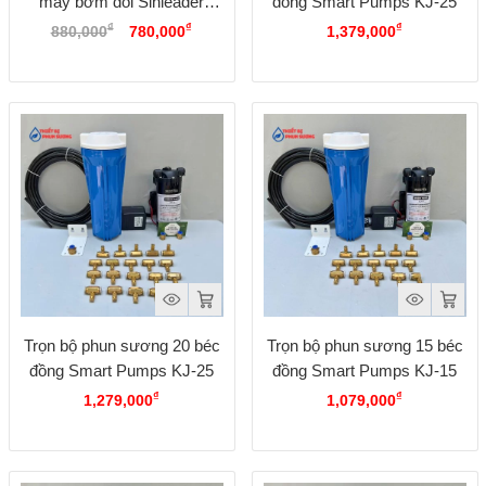
máy bơm đôi Sinleader
đồng Smart Pumps KJ-25
Giá
Giá
Option 1
₫
₫
₫
880,000
780,000
1,379,000
gốc
hiện
là:
tại
880,000₫.
là:
780,000₫.
Trọn bộ phun sương 20 béc
Trọn bộ phun sương 15 béc
đồng Smart Pumps KJ-25
đồng Smart Pumps KJ-15
₫
₫
1,279,000
1,079,000