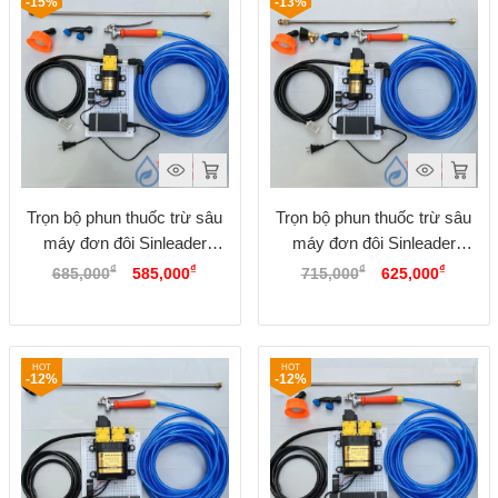
-15%
-13%
Trọn bộ phun thuốc trừ sâu
Trọn bộ phun thuốc trừ sâu
máy đơn đôi Sinleader
máy đơn đôi Sinleader
Giá
Giá
Giá
Giá
Option 2
Option 1
₫
₫
₫
₫
685,000
585,000
715,000
625,000
gốc
hiện
gốc
hiện
là:
tại
là:
tại
685,000₫.
là:
715,000₫.
là:
585,000₫.
625,00
-12%
-12%