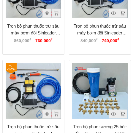
Trọn bộ phun thuốc trừ sâu
Trọn bộ phun thuốc trừ sâu
máy bơm đôi Sinleader
máy bơm đôi Sinleader
Giá
Giá
Giá
Giá
Option 3
Option 2
₫
₫
₫
₫
860,000
760,000
840,000
740,000
gốc
hiện
gốc
hiện
là:
tại
là:
tại
860,000₫.
là:
840,000₫.
là:
760,000₫.
740,00
-12%
Trọn bộ phun thuốc trừ sâu
Trọn bộ phun sương 25 béc