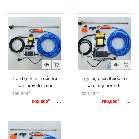
hiện tại là: 740,000₫.
hiện tại là: 760,000₫.
Trọn bộ phun thuốc trừ
Trọn bộ phun thuốc trừ
sâu máy đơn đôi
sâu máy bơm đôi
Sinleader Option 3
Sinleader Option 1
₫
₫
705,000
Giá gốc là:
880,000
Giá gốc là:
₫
₫
705,000₫.
605,000
Giá
880,000₫.
780,000
Giá
hiện tại là: 605,000₫.
hiện tại là: 780,000₫.