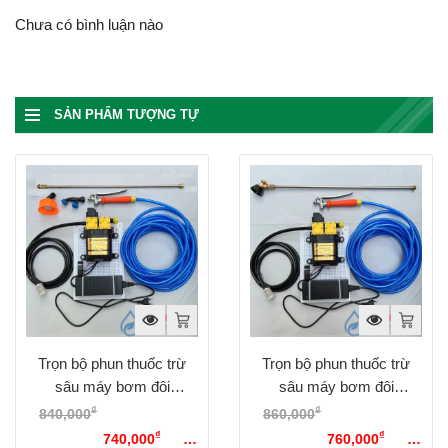
Chưa có bình luận nào
SẢN PHẨM TƯỢNG TỰ
Trọn bộ phun thuốc trừ
Trọn bộ phun thuốc trừ
sâu máy bơm đôi
sâu máy bơm đôi
Sinleader Option 2
Sinleader Option 3
₫
₫
840,000
Giá gốc là:
860,000
Giá gốc là:
₫
₫
840,000₫.
740,000
Giá
860,000₫.
760,000
Giá