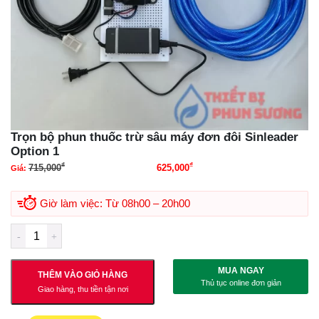
Trọn bộ phun thuốc trừ sâu máy đơn đôi Sinleader
Option 1
₫
₫
715,000
625,000
Giá:
Giá gốc là: 715,000₫.
Giá hiện tại là: 625,000₫.
Giờ làm việc: Từ 08h00 – 20h00
MUA NGAY
THÊM VÀO GIỎ HÀNG
Thủ tục online đơn giản
Giao hàng, thu tiền tận nơi