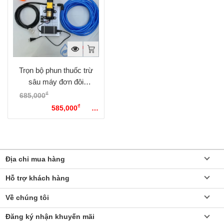
Trọn bộ phun thuốc trừ
sâu máy đơn đôi
Sinleader Option 2
₫
685,000
Giá gốc là:
₫
685,000₫.
585,000
Giá
hiện tại là: 585,000₫.
Địa chỉ mua hàng
Hỗ trợ khách hàng
Về chúng tôi
Đăng ký nhận khuyến mãi