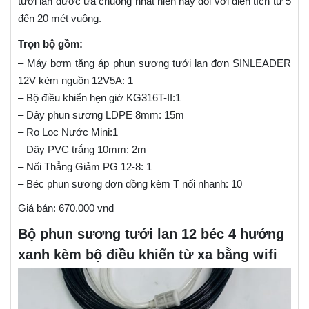
tưới lan được ưa chuộng nhất hiện nay đối với diện tích từ 5
đến 20 mét vuông.
Trọn bộ gồm:
– Máy bơm tăng áp phun sương tưới lan đơn SINLEADER
12V kèm nguồn 12V5A: 1
– Bộ điều khiển hẹn giờ KG316T-II:1
– Dây phun sương LDPE 8mm: 15m
– Rọ Lọc Nước Mini:1
– Dây PVC trắng 10mm: 2m
– Nối Thẳng Giảm PG 12-8: 1
– Béc phun sương đơn đồng kèm T nối nhanh: 10
Giá bán: 670.000 vnd
Bộ phun sương tưới lan 12 béc 4 hướng
xanh kèm bộ điều khiển từ xa bằng wifi