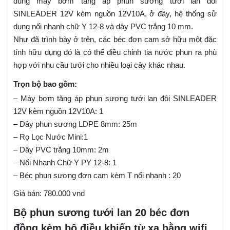
dùng máy bơm tăng áp phun sương tưới lan đôi
SINLEADER 12V kèm nguồn 12V10A, ở đây, hệ thống sử
dụng nối nhanh chữ Y 12-8 và dây PVC trắng 10 mm.
Như đã trình bày ở trên, các béc đơn cam sở hữu một đặc
tính hữu dụng đó là có thể điều chỉnh tia nước phun ra phù
hợp với nhu cầu tưới cho nhiều loại cây khác nhau.
Trọn bộ bao gồm:
– Máy bơm tăng áp phun sương tưới lan đôi SINLEADER
12V kèm nguồn 12V10A: 1
– Dây phun sương LDPE 8mm: 25m
– Rọ Lọc Nước Mini:1
– Dây PVC trắng 10mm: 2m
– Nối Nhanh Chữ Y PY 12-8: 1
– Béc phun sương đơn cam kèm T nối nhanh : 20
Giá bán: 780.000 vnd
Bộ phun sương tưới lan 20 béc đơn
đồng kèm bộ điều khiển từ xa bằng wifi