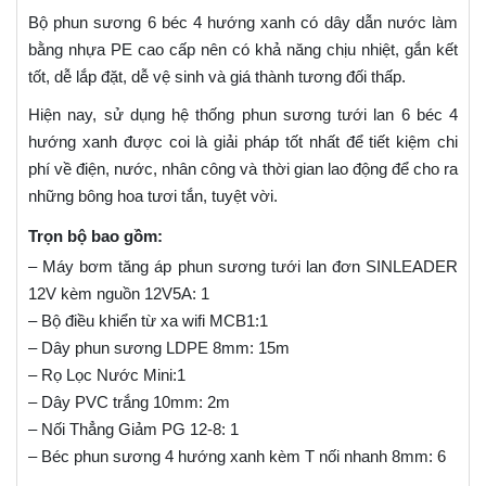
Bộ phun sương 6 béc 4 hướng xanh có dây dẫn nước làm
bằng nhựa PE cao cấp nên có khả năng chịu nhiệt, gắn kết
tốt, dễ lắp đặt, dễ vệ sinh và giá thành tương đối thấp.
Hiện nay, sử dụng hệ thống phun sương tưới lan 6 béc 4
hướng xanh được coi là giải pháp tốt nhất để tiết kiệm chi
phí về điện, nước, nhân công và thời gian lao động để cho ra
những bông hoa tươi tắn, tuyệt vời.
Trọn bộ bao gồm:
– Máy bơm tăng áp phun sương tưới lan đơn SINLEADER
12V kèm nguồn 12V5A: 1
– Bộ điều khiển từ xa wifi MCB1:1
– Dây phun sương LDPE 8mm: 15m
– Rọ Lọc Nước Mini:1
– Dây PVC trắng 10mm: 2m
– Nối Thẳng Giảm PG 12-8: 1
– Béc phun sương 4 hướng xanh kèm T nối nhanh 8mm: 6