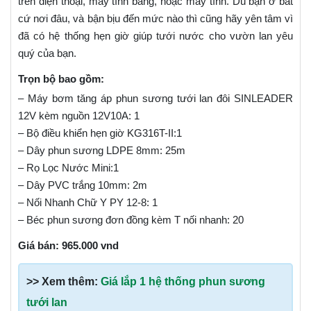
trên điện thoại, máy tính bảng, hoặc máy tính. Dù bạn ở bất
cứ nơi đâu, và bận bịu đến mức nào thì cũng hãy yên tâm vì
đã có hệ thống hẹn giờ giúp tưới nước cho vườn lan yêu
quý của bạn.
Trọn bộ bao gồm:
– Máy bơm tăng áp phun sương tưới lan đôi SINLEADER
12V kèm nguồn 12V10A: 1
– Bộ điều khiển hẹn giờ KG316T-II:1
– Dây phun sương LDPE 8mm: 25m
– Rọ Lọc Nước Mini:1
– Dây PVC trắng 10mm: 2m
– Nối Nhanh Chữ Y PY 12-8: 1
– Béc phun sương đơn đồng kèm T nối nhanh: 20
Giá bán: 965.000 vnd
>> Xem thêm:
Giá lắp 1 hệ thống phun sương
tưới lan