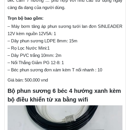
béc cam 7 hướng … phù hợp với nhu cầu sử dụng ngày
càng đa dạng của người dùng.
Trọn bộ bao gồm:
– Máy bơm tăng áp phun sương tưới lan đơn SINLEADER
12V kèm nguồn 12V5A: 1
– Dây phun sương LDPE 8mm: 15m
– Rọ Lọc Nước Mini:1
– Dây PVC trắng 10mm: 2m
– Nối Thẳng Giảm PG 12-8: 1
– Béc phun sương đơn xám kèm T nối nhanh : 10
Giá bán: 500.000 vnd
Bộ phun sương 6 béc 4 hướng xanh kèm
bộ điều khiển từ xa bằng wifi