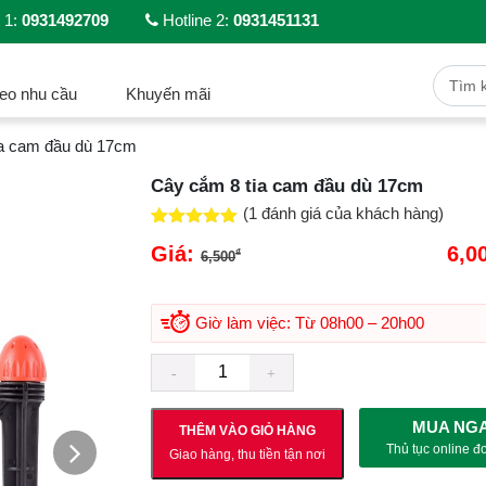
 1:
0931492709
Hotline 2:
0931451131
eo nhu cầu
Khuyến mãi
ia cam đầu dù 17cm
Cây cắm 8 tia cam đầu dù 17cm
(
1
đánh giá của khách hàng)
5.00
1
trên 5
Giá:
Giá gốc là: 6,500₫.
6,0
₫
dựa trên
6,500
đánh giá
hiện tại là: 6,000₫.
Giờ làm việc: Từ 08h00 – 20h00
MUA NG
THÊM VÀO GIỎ HÀNG
Thủ tục online đ
Giao hàng, thu tiền tận nơi