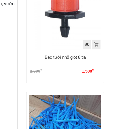
au, vườn
Béc tưới nhỏ giọt 8 tia
₫
₫
2,000
Giá gốc là: 2,000₫.
1,500
Giá
hiện tại là: 1,500₫.