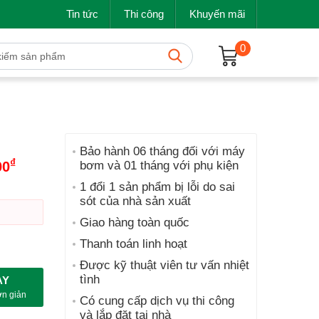
Tin tức
Thi công
Khuyến mãi
0
Bảo hành 06 tháng đối với máy
₫
bơm và 01 tháng với phụ kiện
00
Giá
1 đổi 1 sản phẩm bị lỗi do sai
sót của nhà sản xuất
Giao hàng toàn quốc
Thanh toán linh hoạt
Được kỹ thuật viên tư vấn nhiệt
tình
AY
ơn giản
Có cung cấp dịch vụ thi công
và lắp đặt tại nhà