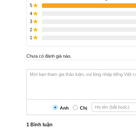
5
5.00
1
trên 5
dựa trên
4
đánh giá
3
2
1
Chưa có đánh giá nào.
Anh
Chị
1 Bình luận