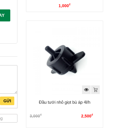
₫
1,000
AY
GỬI
Đầu tưới nhỏ giọt bù áp 4l/h
₫
₫
3,000
Giá gốc là: 3,000₫.
2,500
Giá
hiện tại là: 2,500₫.