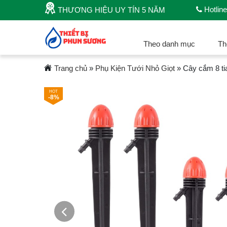
Hotline
THƯƠNG HIỆU UY TÍN 5 NĂM
Theo danh mục
Th
Trang chủ
»
Phụ Kiện Tưới Nhỏ Giọt
»
Cây cắm 8 t
-8%