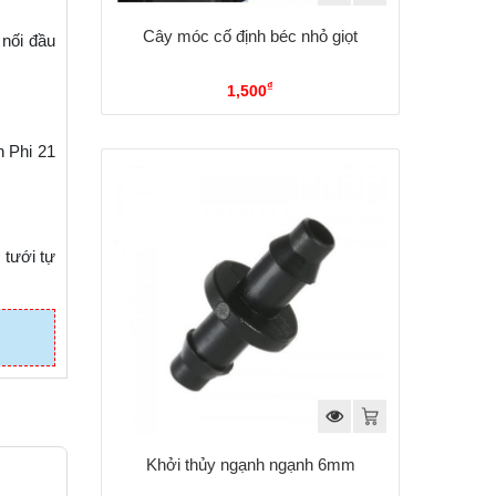
Cây móc cố định béc nhỏ giọt
 nối đầu
₫
1,500
̉n Phi 21
tưới tự
Khởi thủy ngạnh ngạnh 6mm