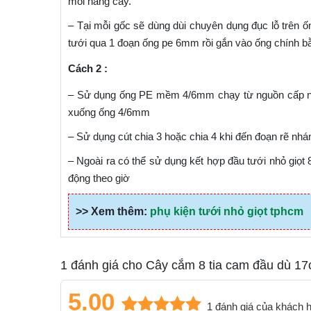
mỗi hàng cây.
– Tại mỗi gốc sẽ dùng dùi chuyên dụng đục lỗ trên ốn
tưới qua 1 đoạn ống pe 6mm rồi gắn vào ống chính 
Cách 2 :
– Sử dụng ống PE mềm 4/6mm chạy từ nguồn cấp nươ
xuống ống 4/6mm
– Sử dụng cút chia 3 hoặc chia 4 khi đến đoạn rẽ nhánh
– Ngoài ra có thể sử dụng kết hợp đầu tưới nhỏ giọt
động theo giờ
>> Xem thêm:
phụ kiện tưới nhỏ giọt tphcm
1 đánh giá cho
Cây cắm 8 tia cam đầu dù 1
5.00
1
đánh giá của khách 