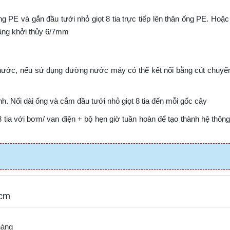
g PE và gắn đầu tưới nhỏ giọt 8 tia trực tiếp lên thân ống PE. Hoặc
bằng khởi thủy 6/7mm
́c, nếu sử dụng đường nước máy có thể kết nối bằng cút chuyê
. Nối dài ống và cắm đầu tưới nhỏ giọt 8 tia đến mỗi gốc cây
 8 tia với bơm/ van điện + bộ hẹn giờ tuần hoàn để tạo thành hệ thông 
7cm
hàng