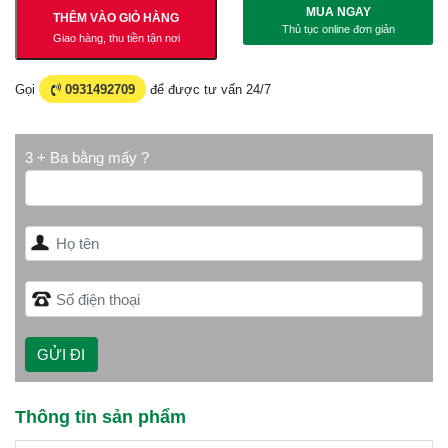
MUA NGAY
THÊM VÀO GIỎ HÀNG
Thủ tục online đơn giản
Giao hàng, thu tiền tận nơi
Gọi
0931492709
để được tư vấn 24/7
3 + Ba bằng mấy ?
Thông tin sản phẩm