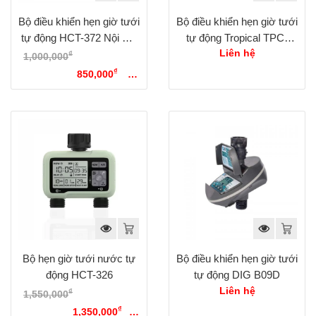
Bộ điều khiển hẹn giờ tưới
Bộ điều khiển hẹn giờ tưới
tự động HCT-372 Nội Địa
tự động Tropical TPC-
Trung
T10BW Wifi, Bluetooth
Liên hệ
₫
1,000,000
Giá gốc là:
₫
1,000,000₫.
850,000
Giá
hiện tại là: 850,000₫.
Bộ hẹn giờ tưới nước tự
Bộ điều khiển hẹn giờ tưới
động HCT-326
tự động DIG B09D
Liên hệ
₫
1,550,000
Giá gốc là:
₫
1,550,000₫.
1,350,000
Giá