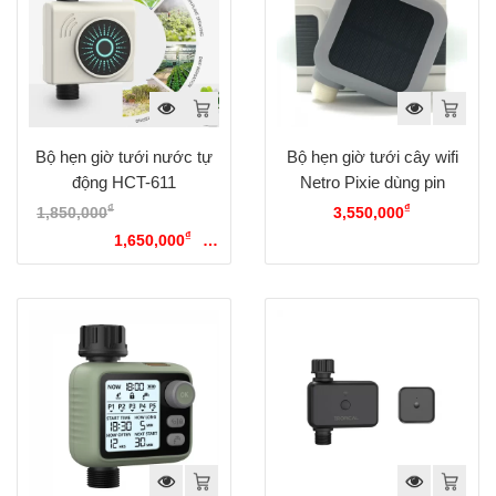
Bộ hẹn giờ tưới nước tự
Bộ hẹn giờ tưới cây wifi
động HCT-611
Netro Pixie dùng pin
₫
₫
1,850,000
Giá gốc là:
3,550,000
₫
1,850,000₫.
1,650,000
Giá
hiện tại là: 1,650,000₫.