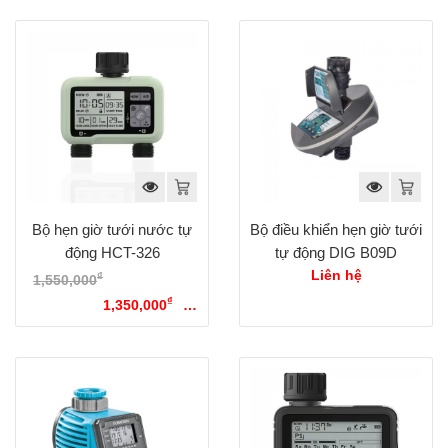
Bộ hẹn giờ tưới nước tự
Bộ điều khiển hẹn giờ tưới
động HCT-326
tự động DIG B09D
Liên hệ
₫
1,550,000
Giá gốc là:
₫
1,550,000₫.
1,350,000
Giá
hiện tại là: 1,350,000₫.