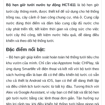
Bộ hẹn giờ tưới nước tự động HCT-611
là bộ hẹn giờ
tưới cây thông minh, được thiết kế để sử dụng cho hệ thống
trồng rau, cây cảnh ở ban công chung cư, nhà ở. Cung cấp
nước đúng thời điểm và đảm bảo cung cấp đủ nước cho
cây phát triển tốt, tiết kiệm thời gian và công sức cho việc
tưới cây thủ công, tiết kiệm nước hiệu quả, dễ dàng điều
khiển và theo dõi hệ thống tưới.
Đặc điểm nổi bật:
– Bộ hẹn giờ giúp kiểm soát hoàn toàn hệ thống tưới tiêu cho
khu vườn của mình. Chỉ cần vào Appstore hoặc CHPlay, tải
ứng dụng Smartlife về điện thoại và kết nối với bộ tưới theo
sách hướng dẫn là bạn đã có thể điều khiển bộ tưới. có sẵn
cho cả thiết bị Android và iOS, bạn có thể dễ dàng thiết lập
và điều chỉnh lịch tưới nước từ bất kỳ đâu. Tương thích với
Alex và Google Assistant, vì vậy bạn có thể bật và tắt bộ hẹn
giờ tưới nước bằng các lệnh thoại đơn giản. Tận hưởng sự
tiện lợi rảnh tay khi điều khiển hệ thống tưới bằng giọng nói