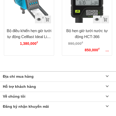
Bộ điều khiển hẹn giờ tưới
Bộ hẹn giờ tưới nước tự
tự động Cellfast Ideal Line
động HCT-366
Plus
₫
₫
1,380,000
990,000
Giá gốc là:
₫
990,000₫.
850,000
Giá
hiện tại là: 850,000₫.
Địa chỉ mua hàng
Hỗ trợ khách hàng
Về chúng tôi
Đăng ký nhận khuyến mãi