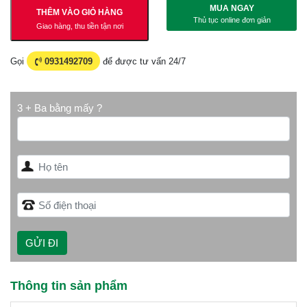
MUA NGAY
THÊM VÀO GIỎ HÀNG
Thủ tục online đơn giản
Giao hàng, thu tiền tận nơi
Gọi
0931492709
để được tư vấn 24/7
3 + Ba bằng mấy ?
Thông tin sản phẩm