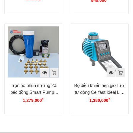
849,000
Trọn bộ phun sương 20
Bộ điều khiển hẹn giờ tưới
béc đồng Smart Pumps
tự động Cellfast Ideal Line
KJ-25
Plus
₫
₫
1,279,000
1,380,000