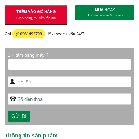
MUA NGAY
THÊM VÀO GIỎ HÀNG
Thủ tục online đơn giản
Giao hàng, thu tiền tận nơi
Gọi
0931492709
để được tư vấn 24/7
1 + tám bằng mấy ?
Thông tin sản phẩm