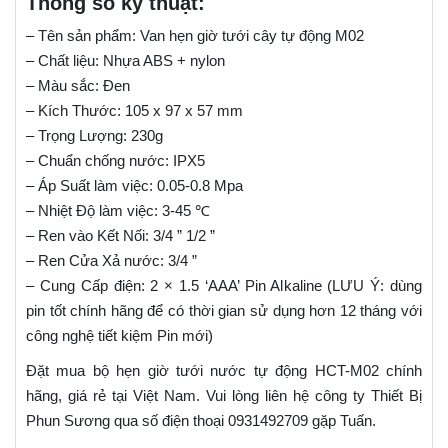
Thông số kỹ thuật:
– Tên sản phẩm: Van hẹn giờ tưới cây tự động M02
– Chất liệu: Nhựa ABS + nylon
– Màu sắc: Đen
– Kích Thước: 105 x 97 x 57 mm
– Trọng Lượng: 230g
– Chuẩn chống nước: IPX5
– Áp Suất làm việc: 0.05-0.8 Mpa
– Nhiệt Độ làm việc: 3-45 ℃
– Ren vào Kết Nối: 3/4 ” 1/2 ”
– Ren Cửa Xả nước: 3/4 ”
– Cung Cấp điện: 2 × 1.5 ‘AAA’ Pin Alkaline (LƯU Ý: dùng
pin tốt chính hãng để có thời gian sử dụng hơn 12 tháng với
công nghệ tiết kiệm Pin mới)
Đặt mua bộ hẹn giờ tưới nước tự động HCT-M02 chính
hãng, giá rẻ tại Việt Nam. Vui lòng liên hệ công ty Thiết Bị
Phun Sương qua số điện thoại 0931492709 gặp Tuấn.