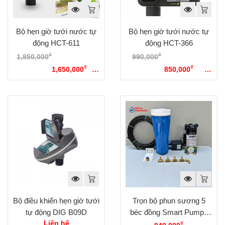
Bộ hẹn giờ tưới nước tự
Bộ hẹn giờ tưới nước tự
động HCT-611
động HCT-366
₫
₫
1,850,000
Giá gốc là:
990,000
Giá gốc là:
₫
₫
1,850,000₫.
1,650,000
Giá
990,000₫.
850,000
Giá
hiện tại là: 1,650,000₫.
hiện tại là: 850,000₫.
Bộ điều khiển hẹn giờ tưới
Trọn bộ phun sương 5
tự động DIG B09D
béc đồng Smart Pumps
KJ-15
Liên hệ
₫