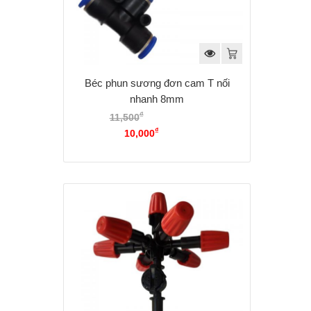
Béc phun sương đơn cam T nối
nhanh 8mm
₫
11,500
Giá gốc là:
₫
11,500₫.
10,000
Giá hiện tại là:
10,000₫.