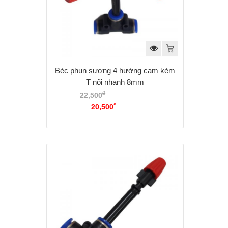
Béc phun sương 4 hướng cam kèm
T nối nhanh 8mm
₫
22,500
Giá gốc là:
₫
22,500₫.
20,500
Giá hiện tại là:
20,500₫.