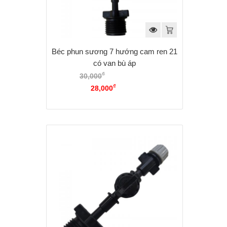
Béc phun sương 7 hướng cam ren 21
có van bù áp
₫
30,000
Giá gốc là:
₫
30,000₫.
28,000
Giá hiện tại là:
28,000₫.