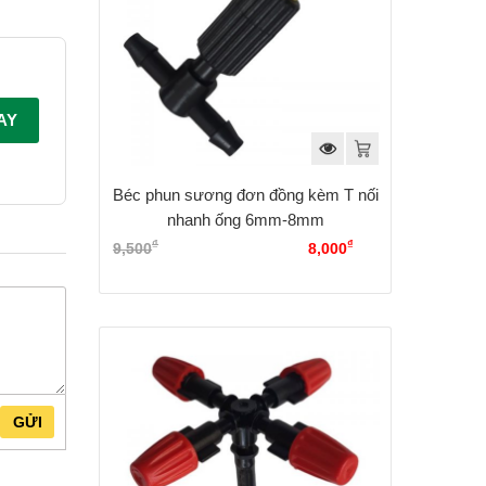
AY
Béc phun sương đơn đồng kèm T nối
nhanh ống 6mm-8mm
₫
₫
9,500
Giá gốc là: 9,500₫.
8,000
Giá
hiện tại là: 8,000₫.
GỬI