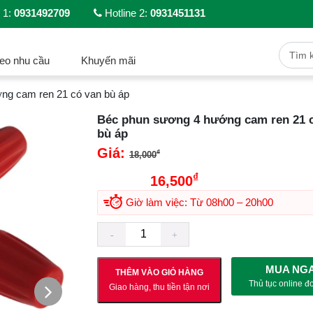
 1:
0931492709
Hotline 2:
0931451131
eo nhu cầu
Khuyến mãi
ng cam ren 21 có van bù áp
Béc phun sương 4 hướng cam ren 21 
bù áp
Giá:
Giá gốc là:
₫
18,000
₫
18,000₫.
16,500
Giá hiện tại là: 1
Giờ làm việc: Từ 08h00 – 20h00
MUA NG
THÊM VÀO GIỎ HÀNG
Thủ tục online đ
Giao hàng, thu tiền tận nơi