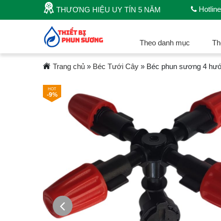
Hotline
THƯƠNG HIỆU UY TÍN 5 NĂM
Theo danh mục
Th
Trang chủ
»
Béc Tưới Cây
»
Béc phun sương 4 hướ
-9%