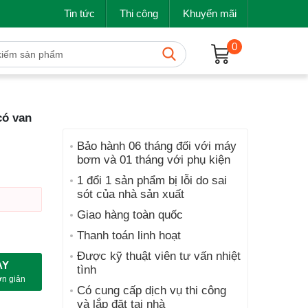
Tin tức
Thi công
Khuyến mãi
0
có van
Bảo hành 06 tháng đối với máy
bơm và 01 tháng với phụ kiện
6,500₫.
1 đổi 1 sản phẩm bị lỗi do sai
sót của nhà sản xuất
Giao hàng toàn quốc
Thanh toán linh hoạt
Được kỹ thuật viên tư vấn nhiệt
AY
tình
ơn giản
Có cung cấp dịch vụ thi công
và lắp đặt tại nhà