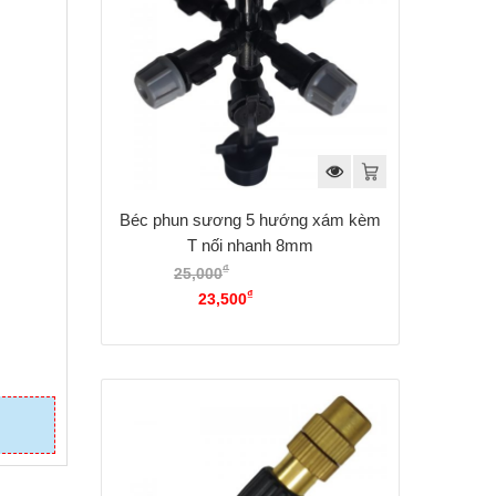
Béc phun sương 5 hướng xám kèm
T nối nhanh 8mm
₫
25,000
Giá gốc là:
₫
25,000₫.
23,500
Giá hiện tại là:
23,500₫.