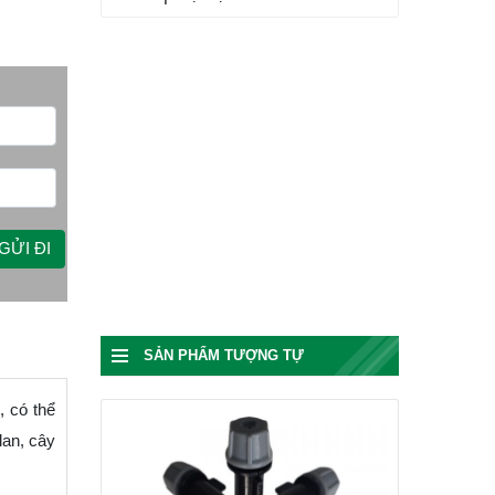
SẢN PHẨM TƯỢNG TỰ
, có thể
lan, cây