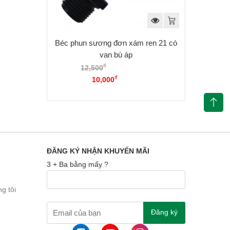
Béc phun sương đơn xám ren 21 có
van bù áp
₫
12,500
Giá gốc là:
₫
12,500₫.
10,000
Giá hiện tại là:
10,000₫.
ĐĂNG KÝ NHẬN KHUYẾN MÃI
3 + Ba bằng mấy ?
g tôi